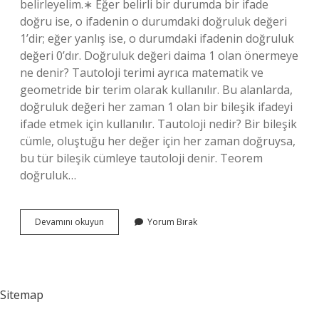
belirleyelim.∗ Eğer belirli bir durumda bir ifade
doğru ise, o ifadenin o durumdaki doğruluk değeri
1’dir; eğer yanlış ise, o durumdaki ifadenin doğruluk
değeri 0’dır. Doğruluk değeri daima 1 olan önermeye
ne denir? Tautoloji terimi ayrıca matematik ve
geometride bir terim olarak kullanılır. Bu alanlarda,
doğruluk değeri her zaman 1 olan bir bileşik ifadeyi
ifade etmek için kullanılır. Tautoloji nedir? Bir bileşik
cümle, oluştuğu her değer için her zaman doğruysa,
bu tür bileşik cümleye tautoloji denir. Teorem
doğruluk…
Doğruluk
Devamını okuyun
Yorum Bırak
Değeri
1
Olan
Önermelere
Ne
Sitemap
Denir