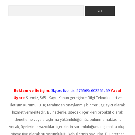
Arama
erabet yeni giriş
Reklam ve İletişim:
Skype: live:.cid.575569c608265c69
Yasal
Uyarı:
Sitemiz, 5651 Sayılı Kanun gereğince Bilgi Teknolojileri ve
İletişim Kurumu (BTK) tarafından onaylanmış bir Yer Sağlayıcı olarak
hizmet vermektedir. Bu nedenle, sitedeki içerikleri proaktif olarak
denetleme veya araştırma yükümlülüğümüz bulunmamaktadır.
Ancak, üyelerimiz yazdıkları içeriklerin sorumluluğunu taşımakta olup,
siteye üye olarak bu sorumluluğu kabul etmiş sayılırlar. Bu internet