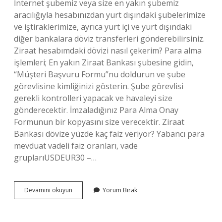
İnternet şubemiz veya size en yakın şubemiz
aracılığıyla hesabınızdan yurt dışındaki şubelerimize
ve iştiraklerimize, ayrıca yurt içi ve yurt dışındaki
diğer bankalara döviz transferleri gönderebilirsiniz.
Ziraat hesabımdaki dövizi nasıl çekerim? Para alma
işlemleri; En yakın Ziraat Bankası şubesine gidin,
“Müşteri Başvuru Formu”nu doldurun ve şube
görevlisine kimliğinizi gösterin. Şube görevlisi
gerekli kontrolleri yapacak ve havaleyi size
gönderecektir. İmzaladığınız Para Alma Onay
Formunun bir kopyasını size verecektir. Ziraat
Bankası dövize yüzde kaç faiz veriyor? Yabancı para
mevduat vadeli faiz oranları, vade
gruplarıUSDEUR30 –…
Ziraat
Devamını okuyun
Yorum Bırak
Bankası
Parite
Işlemi