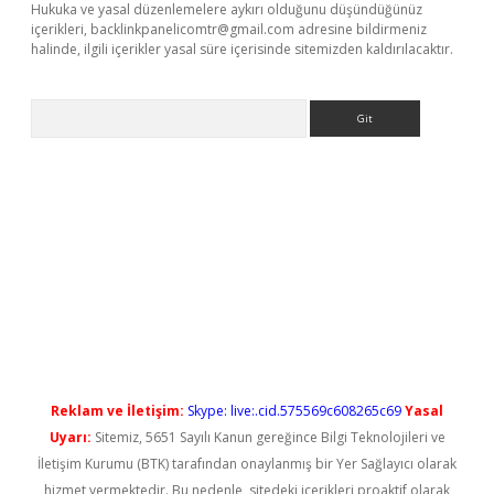
Hukuka ve yasal düzenlemelere aykırı olduğunu düşündüğünüz
içerikleri,
backlinkpanelicomtr@gmail.com
adresine bildirmeniz
halinde, ilgili içerikler yasal süre içerisinde sitemizden kaldırılacaktır.
Arama
yeni giriş
Reklam ve İletişim:
Skype: live:.cid.575569c608265c69
Yasal
Uyarı:
Sitemiz, 5651 Sayılı Kanun gereğince Bilgi Teknolojileri ve
İletişim Kurumu (BTK) tarafından onaylanmış bir Yer Sağlayıcı olarak
hizmet vermektedir. Bu nedenle, sitedeki içerikleri proaktif olarak