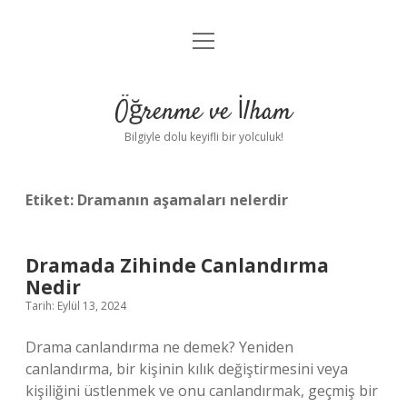
menüyü
Anasayfa
aç
Gizlilik Politikası
Öğrenme ve İlham
Yasal Uyarı
Bilgiyle dolu keyifli bir yolculuk!
Hakkımızda
Etiket:
Dramanın aşamaları nelerdir
Dramada Zihinde Canlandırma
Nedir
Tarih: Eylül 13, 2024
Drama canlandırma ne demek? Yeniden
canlandırma, bir kişinin kılık değiştirmesini veya
kişiliğini üstlenmek ve onu canlandırmak, geçmiş bir