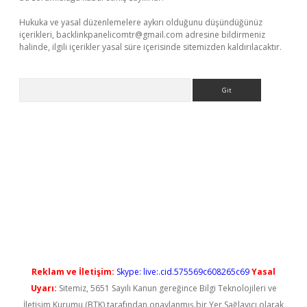
Hukuka ve yasal düzenlemelere aykırı olduğunu düşündüğünüz
içerikleri,
backlinkpanelicomtr@gmail.com
adresine bildirmeniz
halinde, ilgili içerikler yasal süre içerisinde sitemizden kaldırılacaktır.
Arama
yeni giriş
Reklam ve İletişim:
Skype: live:.cid.575569c608265c69
Yasal
Uyarı:
Sitemiz, 5651 Sayılı Kanun gereğince Bilgi Teknolojileri ve
İletişim Kurumu (BTK) tarafından onaylanmış bir Yer Sağlayıcı olarak