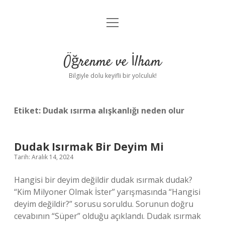
menüyü
Anasayfa
aç
Gizlilik Politikası
Öğrenme ve İlham
Yasal Uyarı
Bilgiyle dolu keyifli bir yolculuk!
Hakkımızda
Etiket:
Dudak ısırma alışkanlığı neden olur
Dudak Isırmak Bir Deyim Mi
Tarih: Aralık 14, 2024
Hangisi bir deyim değildir dudak ısırmak dudak?
“Kim Milyoner Olmak İster” yarışmasında “Hangisi
deyim değildir?” sorusu soruldu. Sorunun doğru
cevabının “Süper” olduğu açıklandı. Dudak ısırmak