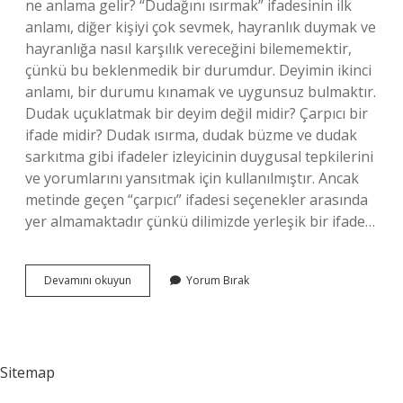
ne anlama gelir? “Dudağını ısırmak” ifadesinin ilk
anlamı, diğer kişiyi çok sevmek, hayranlık duymak ve
hayranlığa nasıl karşılık vereceğini bilememektir,
çünkü bu beklenmedik bir durumdur. Deyimin ikinci
anlamı, bir durumu kınamak ve uygunsuz bulmaktır.
Dudak uçuklatmak bir deyim değil midir? Çarpıcı bir
ifade midir? Dudak ısırma, dudak büzme ve dudak
sarkıtma gibi ifadeler izleyicinin duygusal tepkilerini
ve yorumlarını yansıtmak için kullanılmıştır. Ancak
metinde geçen “çarpıcı” ifadesi seçenekler arasında
yer almamaktadır çünkü dilimizde yerleşik bir ifade…
Dudak
Devamını okuyun
Yorum Bırak
Isırmak
Bir
Deyim
Mi
Sitemap