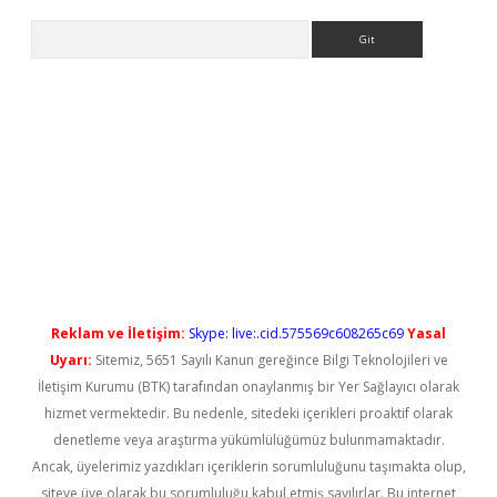
Arama
yeni giriş
Reklam ve İletişim:
Skype: live:.cid.575569c608265c69
Yasal
Uyarı:
Sitemiz, 5651 Sayılı Kanun gereğince Bilgi Teknolojileri ve
İletişim Kurumu (BTK) tarafından onaylanmış bir Yer Sağlayıcı olarak
hizmet vermektedir. Bu nedenle, sitedeki içerikleri proaktif olarak
denetleme veya araştırma yükümlülüğümüz bulunmamaktadır.
Ancak, üyelerimiz yazdıkları içeriklerin sorumluluğunu taşımakta olup,
siteye üye olarak bu sorumluluğu kabul etmiş sayılırlar. Bu internet