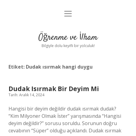
menüyü
Anasayfa
aç
Gizlilik Politikası
Öğrenme ve İlham
Yasal Uyarı
Bilgiyle dolu keyifli bir yolculuk!
Hakkımızda
Etiket:
Dudak ısırmak hangi duygu
Dudak Isırmak Bir Deyim Mi
Tarih: Aralık 14, 2024
Hangisi bir deyim değildir dudak ısırmak dudak?
“Kim Milyoner Olmak İster” yarışmasında “Hangisi
deyim değildir?” sorusu soruldu. Sorunun doğru
cevabının “Süper” olduğu açıklandı. Dudak ısırmak