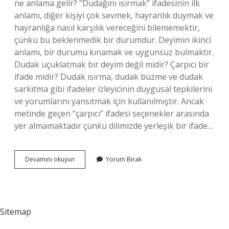
ne anlama gelir? “Dudağını ısırmak” ifadesinin ilk
anlamı, diğer kişiyi çok sevmek, hayranlık duymak ve
hayranlığa nasıl karşılık vereceğini bilememektir,
çünkü bu beklenmedik bir durumdur. Deyimin ikinci
anlamı, bir durumu kınamak ve uygunsuz bulmaktır.
Dudak uçuklatmak bir deyim değil midir? Çarpıcı bir
ifade midir? Dudak ısırma, dudak büzme ve dudak
sarkıtma gibi ifadeler izleyicinin duygusal tepkilerini
ve yorumlarını yansıtmak için kullanılmıştır. Ancak
metinde geçen “çarpıcı” ifadesi seçenekler arasında
yer almamaktadır çünkü dilimizde yerleşik bir ifade…
Dudak
Devamını okuyun
Yorum Bırak
Isırmak
Bir
Deyim
Mi
Sitemap