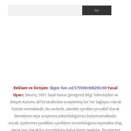
Arama
 yeni giriş
Reklam ve İletişim:
Skype: live:.cid.575569c608265c69
Yasal
Uyarı:
Sitemiz, 5651 Sayılı Kanun gereğince Bilgi Teknolojileri ve
İletişim Kurumu (BTK) tarafından onaylanmış bir Yer Sağlayıcı olarak
hizmet vermektedir. Bu nedenle, sitedeki içerikleri proaktif olarak
denetleme veya araştırma yükümlülüğümüz bulunmamaktadır.
Ancak, üyelerimiz yazdıkları içeriklerin sorumluluğunu taşımakta olup,
siteye üye olarak bu sorumluluğu kabul etmiş sayılırlar. Bu internet