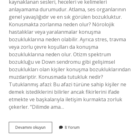
kaynaklanan sesleri, heceleri ve kelimeleri
anlayamama durumudur. Atlama, ses organlarının
genel yavaşlığıdır ve en sık görülen bozukluktur.
Konusmakta zorlanma neden olur? Nörolojik
hastalıklar veya yaralanmalar konuşma
bozukluklarına neden olabilir. Ayrıca stres, travma
veya zorlu çevre koşulları da konuşma
bozukluklarına neden olur. Otizm spektrum
bozukluğu ve Down sendromu gibi gelişimsel
bozuklukları olan kişiler konuşma bozukluklarından
muzdariptir. Konusmada tutukluk nedir?
Tutuklanmış afazi: Bu afazi türüne sahip kişiler ne
demek istediklerini bilirler ancak fikirlerini ifade
etmekte ve başkalarıyla iletişim kurmakta zorluk
çekerler. “Dilimde ama…
Konuşmada
Devamını okuyun
8 Yorum
Gevşeklik
Nedir