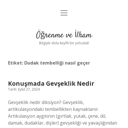
menüyü
Anasayfa
aç
Gizlilik Politikası
Öğrenme ve İlham
Yasal Uyarı
Bilgiyle dolu keyifli bir yolculuk!
Hakkımızda
Etiket:
Dudak tembelliği nasıl geçer
Konuşmada Gevşeklik Nedir
Tarih: Eylül 27, 2024
Gevşeklik nedir diksiyon? Gevşeklik,
artikülasyondaki tembellikten kaynaklanır.
Artikülasyon aygıtının (gırtlak, yutak, çene, dil,
damak, dudaklar, dişler) gevşekliği ve yavaşlığından