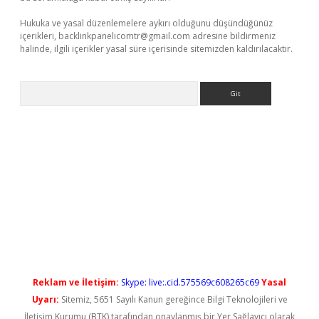
Hukuka ve yasal düzenlemelere aykırı olduğunu düşündüğünüz
içerikleri,
backlinkpanelicomtr@gmail.com
adresine bildirmeniz
halinde, ilgili içerikler yasal süre içerisinde sitemizden kaldırılacaktır.
Arama
yeni giriş
Reklam ve İletişim:
Skype: live:.cid.575569c608265c69
Yasal
Uyarı:
Sitemiz, 5651 Sayılı Kanun gereğince Bilgi Teknolojileri ve
İletişim Kurumu (BTK) tarafından onaylanmış bir Yer Sağlayıcı olarak