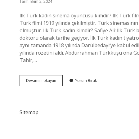
Tarih: Ekim 2, 2024
İlk Türk kadın sinema oyuncusu kimdir? İlk Türk filmi
Türk filmi 1919 yılında çekilmiştir. Türk sinemasını
olmuştur. İlk Türk kadın kimdir? Safiye Ali: İlk Türk 
doktoru olarak tarihe geçiyor. İlk Türk kadın tiyatro 
aynı zamanda 1918 yılında Darülbedayi’ye kabul edile
yılında rozetini aldı. Abdurrahman Türkkuşu ona G
Tahir,…
Ilk
Devamını okuyun
Yorum Bırak
Türk
Kadın
Oyuncu
Kimdir
Sitemap