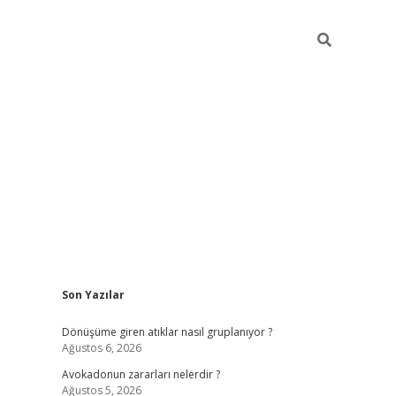
Sidebar
Son Yazılar
grandoperabet yeni gir
Dönüşüme giren atıklar nasıl gruplanıyor ?
Ağustos 6, 2026
Avokadonun zararları nelerdir ?
Ağustos 5, 2026