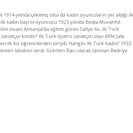
 1914 yılında çekilmiş olsa da kadın oyuncuların yer aldığı il
n ilk kadın başrol oyuncusu 1923 yılında Bedia Muvahhit
bilim insanı Almanya’da eğitim gören Safiye Ali, ilk Türk
sanatçısı kimdir? İlk Türk tiyatro sanatçısı olan Afife Jale,
n ilk kız öğrencilerden biriydi. Hangisi ilk Türk kadın? 1933
ökmen lakabını verdi. Gökmen Bacı olarak tanınan Bedriye