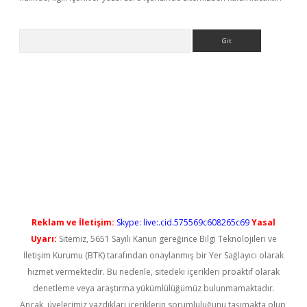
Arama
yeni giriş
Reklam ve İletişim:
Skype: live:.cid.575569c608265c69
Yasal
Uyarı:
Sitemiz, 5651 Sayılı Kanun gereğince Bilgi Teknolojileri ve
İletişim Kurumu (BTK) tarafından onaylanmış bir Yer Sağlayıcı olarak
hizmet vermektedir. Bu nedenle, sitedeki içerikleri proaktif olarak
denetleme veya araştırma yükümlülüğümüz bulunmamaktadır.
Ancak, üyelerimiz yazdıkları içeriklerin sorumluluğunu taşımakta olup,