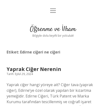
menüyü
Anasayfa
aç
Gizlilik Politikası
Öğrenme ve İlham
Yasal Uyarı
Bilgiyle dolu keyifli bir yolculuk!
Hakkımızda
Etiket:
Edirne ciğeri ne ciğeri
Yaprak Ciğer Nerenin
Tarih: Eylül 29, 2024
Yaprak ciğer hangi yöreye ait? Ciğer tava (yaprak
ciğer), Edirne’ye özel olarak yapılan bir kızartma
yemeğidir. Edirne Ciğeri, Türk Patent ve Marka
Kurumu tarafından tescillenmiş ve coğrafi işaret