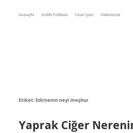
Anasayfa
Gizlilik Politikası
Yasal Uyarı
Hakkımızda
Etiket:
Edirnenin neyi meşhur
Yaprak Ciğer Nereni