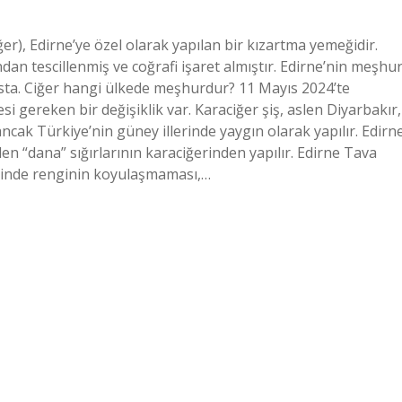
er), Edirne’ye özel olarak yapılan bir kızartma yemeğidir.
an tescillenmiş ve coğrafi işaret almıştır. Edirne’nin meşhu
 Usta. Ciğer hangi ülkede meşhurdur? 11 Mayıs 2024’te
i gereken bir değişiklik var. Karaciğer şiş, aslen Diyarbakır,
cak Türkiye’nin güney illerinde yaygın olarak yapılır. Edirn
ilen “dana” sığırlarının karaciğerinden yapılır. Edirne Tava
diğinde renginin koyulaşmaması,…