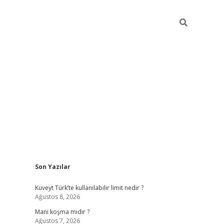
Sidebar
Son Yazılar
grandoperabet yeni giri
Kuveyt Türk’te kullanılabilir limit nedir ?
Ağustos 8, 2026
Mani koşma mıdır ?
Ağustos 7, 2026