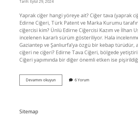
Tarih: Eylül 29, 2024
Yaprak ciğer hangi yöreye ait? Ciğer tava (yaprak ciğ
Edirne Ciğeri, Türk Patent ve Marka Kurumu tarafınd
ciğercisi kim? Ünlü Edirne Ciğercisi Kazım ve İlhan
incelenen kararlı sürüm gösteriliyor. Hala incelenmes
Gaziantep ve Şanlıurfa’ya özgü bir kebap türüdür, an
ciğeri ne ciğeri? Edirne Tava Ciğeri, bölgede yetiştir
Ciğeri yapımında bir diğer önemli etken ise pişiril
Yaprak
Devamını okuyun
6 Yorum
Ciğer
Nerenin
Sitemap