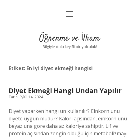
menüyü
Anasayfa
aç
Gizlilik Politikası
Öğrenme ve İlham
Yasal Uyarı
Bilgiyle dolu keyifli bir yolculuk!
Hakkımızda
Etiket:
En iyi diyet ekmeği hangisi
Diyet Ekmeği Hangi Undan Yapılır
Tarih: Eylül 14, 2024
Diyet yaparken hangi un kullanılır? Einkorn unu
diyete uygun mudur? Kalori açısından, einkorn unu
beyaz una göre daha az kaloriye sahiptir. Lif ve
protein açısından zengin olduğu için metabolizmayı