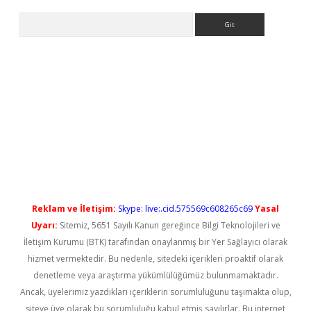
Arama
yeni giriş
Reklam ve İletişim:
Skype: live:.cid.575569c608265c69
Yasal
Uyarı:
Sitemiz, 5651 Sayılı Kanun gereğince Bilgi Teknolojileri ve
İletişim Kurumu (BTK) tarafından onaylanmış bir Yer Sağlayıcı olarak
hizmet vermektedir. Bu nedenle, sitedeki içerikleri proaktif olarak
denetleme veya araştırma yükümlülüğümüz bulunmamaktadır.
Ancak, üyelerimiz yazdıkları içeriklerin sorumluluğunu taşımakta olup,
siteye üye olarak bu sorumluluğu kabul etmiş sayılırlar. Bu internet