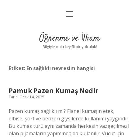
menüyü
Anasayfa
aç
Gizlilik Politikası
Öğrenme ve İlham
Yasal Uyarı
Bilgiyle dolu keyifli bir yolculuk!
Hakkımızda
Etiket:
En sağlıklı nevresim hangisi
Pamuk Pazen Kumaş Nedir
Tarih: Ocak 14, 2025
Pazen kumaş sağlıklı mı? Flanel kumaşın etek,
elbise, şort ve benzeri giysilerde kullanımı yaygındır.
Bu kumaş türü aynı zamanda herkesin vazgeçilmezi
olan pijamaların yapımında da kullanılır. Vücut için