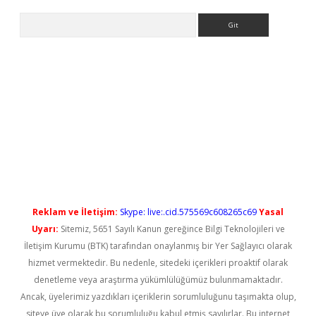
Arama
yeni giriş
Reklam ve İletişim:
Skype: live:.cid.575569c608265c69
Yasal
Uyarı:
Sitemiz, 5651 Sayılı Kanun gereğince Bilgi Teknolojileri ve
İletişim Kurumu (BTK) tarafından onaylanmış bir Yer Sağlayıcı olarak
hizmet vermektedir. Bu nedenle, sitedeki içerikleri proaktif olarak
denetleme veya araştırma yükümlülüğümüz bulunmamaktadır.
Ancak, üyelerimiz yazdıkları içeriklerin sorumluluğunu taşımakta olup,
siteye üye olarak bu sorumluluğu kabul etmiş sayılırlar. Bu internet