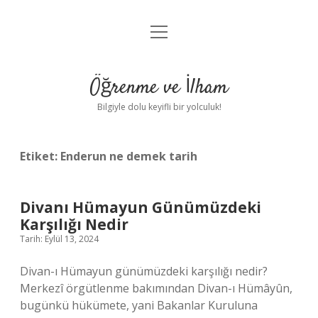
menüyü
Anasayfa
aç
Gizlilik Politikası
Öğrenme ve İlham
Yasal Uyarı
Bilgiyle dolu keyifli bir yolculuk!
Hakkımızda
Etiket:
Enderun ne demek tarih
Divanı Hümayun Günümüzdeki
Karşılığı Nedir
Tarih: Eylül 13, 2024
Divan-ı Hümayun günümüzdeki karşılığı nedir?
Merkezî örgütlenme bakımından Divan-ı Hümâyûn,
bugünkü hükümete, yani Bakanlar Kuruluna