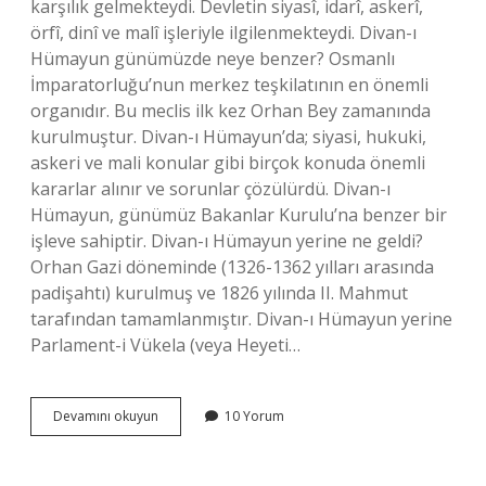
karşılık gelmekteydi. Devletin siyasî, idarî, askerî,
örfî, dinî ve malî işleriyle ilgilenmekteydi. Divan-ı
Hümayun günümüzde neye benzer? Osmanlı
İmparatorluğu’nun merkez teşkilatının en önemli
organıdır. Bu meclis ilk kez Orhan Bey zamanında
kurulmuştur. Divan-ı Hümayun’da; siyasi, hukuki,
askeri ve mali konular gibi birçok konuda önemli
kararlar alınır ve sorunlar çözülürdü. Divan-ı
Hümayun, günümüz Bakanlar Kurulu’na benzer bir
işleve sahiptir. Divan-ı Hümayun yerine ne geldi?
Orhan Gazi döneminde (1326-1362 yılları arasında
padişahtı) kurulmuş ve 1826 yılında II. Mahmut
tarafından tamamlanmıştır. Divan-ı Hümayun yerine
Parlament-i Vükela (veya Heyeti…
Divanı
Devamını okuyun
10 Yorum
Hümayun
Günümüzdeki
Karşılığı