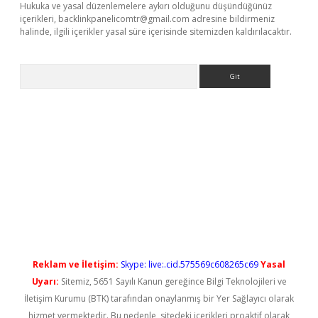
Hukuka ve yasal düzenlemelere aykırı olduğunu düşündüğünüz
içerikleri,
backlinkpanelicomtr@gmail.com
adresine bildirmeniz
halinde, ilgili içerikler yasal süre içerisinde sitemizden kaldırılacaktır.
Arama
 yeni giriş
Reklam ve İletişim:
Skype: live:.cid.575569c608265c69
Yasal
Uyarı:
Sitemiz, 5651 Sayılı Kanun gereğince Bilgi Teknolojileri ve
İletişim Kurumu (BTK) tarafından onaylanmış bir Yer Sağlayıcı olarak
hizmet vermektedir. Bu nedenle, sitedeki içerikleri proaktif olarak