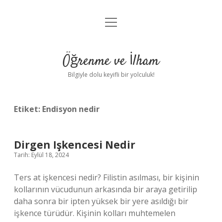
menüyü
Anasayfa
aç
Gizlilik Politikası
Öğrenme ve İlham
Yasal Uyarı
Bilgiyle dolu keyifli bir yolculuk!
Hakkımızda
Etiket:
Endisyon nedir
Dirgen Işkencesi Nedir
Tarih: Eylül 18, 2024
Ters at işkencesi nedir? Filistin asılması, bir kişinin
kollarının vücudunun arkasında bir araya getirilip
daha sonra bir ipten yüksek bir yere asıldığı bir
işkence türüdür. Kişinin kolları muhtemelen