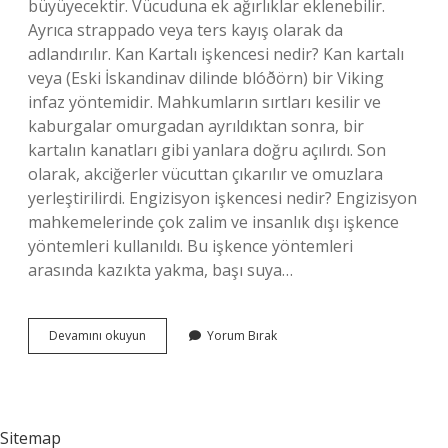
büyüyecektir. Vücuduna ek ağırlıklar eklenebilir.
Ayrıca strappado veya ters kayış olarak da
adlandırılır. Kan Kartalı işkencesi nedir? Kan kartalı
veya (Eski İskandinav dilinde blóðörn) bir Viking
infaz yöntemidir. Mahkumların sırtları kesilir ve
kaburgalar omurgadan ayrıldıktan sonra, bir
kartalın kanatları gibi yanlara doğru açılırdı. Son
olarak, akciğerler vücuttan çıkarılır ve omuzlara
yerleştirilirdi. Engizisyon işkencesi nedir? Engizisyon
mahkemelerinde çok zalim ve insanlık dışı işkence
yöntemleri kullanıldı. Bu işkence yöntemleri
arasında kazıkta yakma, başı suya…
Dirgen
Devamını okuyun
Yorum Bırak
Işkencesi
Nedir
Sitemap