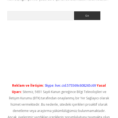
Arama
yeni giriş
Reklam ve İletişim:
Skype: live:.cid.575569c608265c69
Yasal
Uyarı:
Sitemiz, 5651 Sayılı Kanun gereğince Bilgi Teknolojileri ve
İletişim Kurumu (BTK) tarafından onaylanmış bir Yer Sağlayıcı olarak
hizmet vermektedir. Bu nedenle, sitedeki içerikleri proaktif olarak
denetleme veya araştırma yükümlülüğümüz bulunmamaktadır.
Ancak, üyelerimiz yazdıkları içeriklerin sorumluluğunu taşımakta olup,