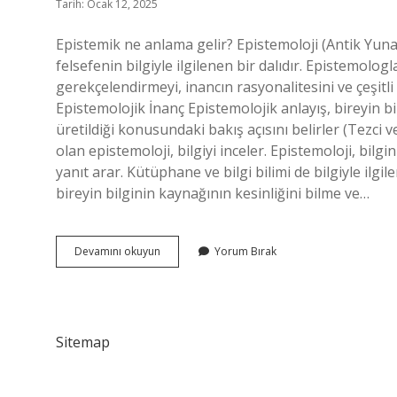
Tarih: Ocak 12, 2025
Epistemik ne anlama gelir? Epistemoloji (Antik Yunan
felsefenin bilgiyle ilgilenen bir dalıdır. Epistemolo
gerekçelendirmeyi, inancın rasyonalitesini ve çeşitli
Epistemolojik İnanç Epistemolojik anlayış, bireyin bil
üretildiği konusundaki bakış açısını belirler (Tezci v
olan epistemoloji, bilgiyi inceler. Epistemoloji, bilgi
yanıt arar. Kütüphane ve bilgi bilimi de bilgiyle ilgi
bireyin bilginin kaynağının kesinliğini bilme ve…
Epistemik
Devamını okuyun
Yorum Bırak
Inanç
Nedir
Sitemap