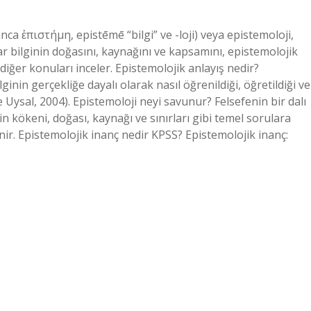
ca ἐπιστήμη, epistēmē “bilgi” ve -loji) veya epistemoloji,
glar bilginin doğasını, kaynağını ve kapsamını, epistemolojik
 diğer konuları inceler. Epistemolojik anlayış nedir?
ginin gerçekliğe dayalı olarak nasıl öğrenildiği, öğretildiği ve
e Uysal, 2004). Epistemoloji neyi savunur? Felsefenin bir dalı
nin kökeni, doğası, kaynağı ve sınırları gibi temel sorulara
lenir. Epistemolojik inanç nedir KPSS? Epistemolojik inanç: