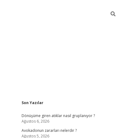
Sidebar
Son Yazılar
grandoperabet yeni giri
Dönüşüme giren atıklar nasıl gruplanıyor ?
Ağustos 6, 2026
Avokadonun zararları nelerdir ?
Ağustos 5, 2026