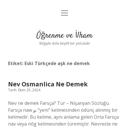
menüyü
Anasayfa
aç
Gizlilik Politikası
Öğrenme ve İlham
Yasal Uyarı
Bilgiyle dolu keyifli bir yolculuk!
Hakkımızda
Etiket:
Eski Türkçede aşk ne demek
Nev Osmanlica Ne Demek
Tarih: Ekim 25, 2024
Nev ne demek Farsça? Tür – Nişanyan Sözlüğü.
Farsça naw نو “yeni” kelimesinden ödünç alınmış bir
kelimedir. Bu kelime, aynı anlama gelen Orta Farsça
nav veya nōg kelimesinden türemiştir. Nevreste ne