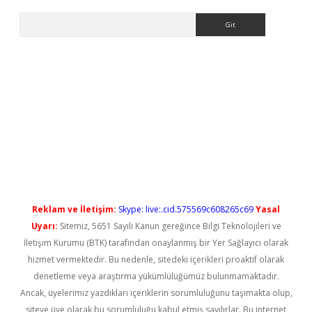
Arama
yeni giriş
Reklam ve İletişim:
Skype: live:.cid.575569c608265c69
Yasal
Uyarı:
Sitemiz, 5651 Sayılı Kanun gereğince Bilgi Teknolojileri ve
İletişim Kurumu (BTK) tarafından onaylanmış bir Yer Sağlayıcı olarak
hizmet vermektedir. Bu nedenle, sitedeki içerikleri proaktif olarak
denetleme veya araştırma yükümlülüğümüz bulunmamaktadır.
Ancak, üyelerimiz yazdıkları içeriklerin sorumluluğunu taşımakta olup,
siteye üye olarak bu sorumluluğu kabul etmiş sayılırlar. Bu internet