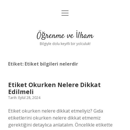
menüyü
Anasayfa
aç
Gizlilik Politikası
Öğrenme ve İlham
Yasal Uyarı
Bilgiyle dolu keyifli bir yolculuk!
Hakkımızda
Etiket:
Etiket bilgileri nelerdir
Etiket Okurken Nelere Dikkat
Edilmeli
Tarih: Eylül 28, 2024
Etiket okurken nelere dikkat etmeliyiz? Gıda
etiketlerini okurken nelere dikkat etmemiz
gerektiğini detaylıca anlatalım. Öncelikle etikette