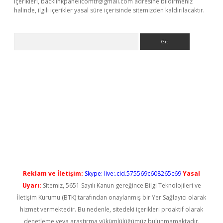
içerikleri,
backlinkpanelicomtr@gmail.com
adresine bildirmeniz
halinde, ilgili içerikler yasal süre içerisinde sitemizden kaldırılacaktır.
Arama
yeni giriş
Reklam ve İletişim:
Skype: live:.cid.575569c608265c69
Yasal
Uyarı:
Sitemiz, 5651 Sayılı Kanun gereğince Bilgi Teknolojileri ve
İletişim Kurumu (BTK) tarafından onaylanmış bir Yer Sağlayıcı olarak
hizmet vermektedir. Bu nedenle, sitedeki içerikleri proaktif olarak
denetleme veya araştırma yükümlülüğümüz bulunmamaktadır.