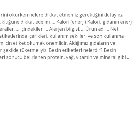
erini okurken nelere dikkat etmemiz gerektiğini detaylıca
üklüğüne dikkat edelim. … Kalori (enerji) Kalori, gıdanın enerj
raller. … İçindekiler. … Alerjen bilgisi. … Ürün adı … Net
iketlerinde içerikleri, kullanım şekilleri ve son kullanma
aşam için etiket okumak önemlidir. Aldığımız gıdaların ve
 bir şekilde tüketmeliyiz. Besin etiketleri nelerdir? Besin
leri sonucu belirlenen protein, yağ, vitamin ve mineral gibi…