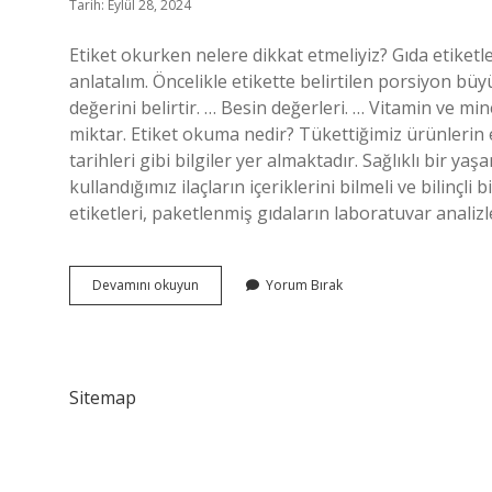
Tarih: Eylül 28, 2024
Etiket okurken nelere dikkat etmeliyiz? Gıda etiketl
anlatalım. Öncelikle etikette belirtilen porsiyon büy
değerini belirtir. … Besin değerleri. … Vitamin ve mine
miktar. Etiket okuma nedir? Tükettiğimiz ürünlerin et
tarihleri ​​gibi bilgiler yer almaktadır. Sağlıklı bir y
kullandığımız ilaçların içeriklerini bilmeli ve bilinçli
etiketleri, paketlenmiş gıdaların laboratuvar analiz
Etiket
Devamını okuyun
Yorum Bırak
Okurken
Nelere
Dikkat
Edilmeli
Sitemap