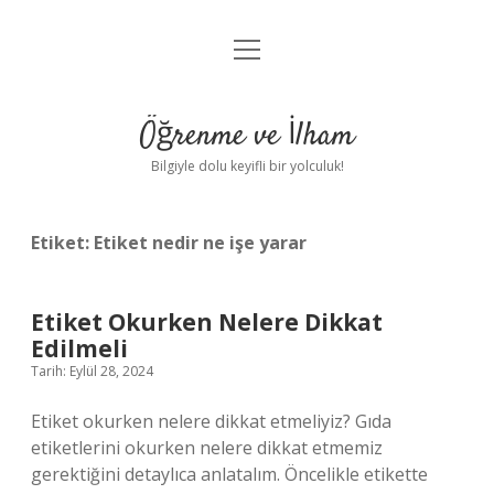
menüyü
Anasayfa
aç
Gizlilik Politikası
Öğrenme ve İlham
Yasal Uyarı
Bilgiyle dolu keyifli bir yolculuk!
Hakkımızda
Etiket:
Etiket nedir ne işe yarar
Etiket Okurken Nelere Dikkat
Edilmeli
Tarih: Eylül 28, 2024
Etiket okurken nelere dikkat etmeliyiz? Gıda
etiketlerini okurken nelere dikkat etmemiz
gerektiğini detaylıca anlatalım. Öncelikle etikette