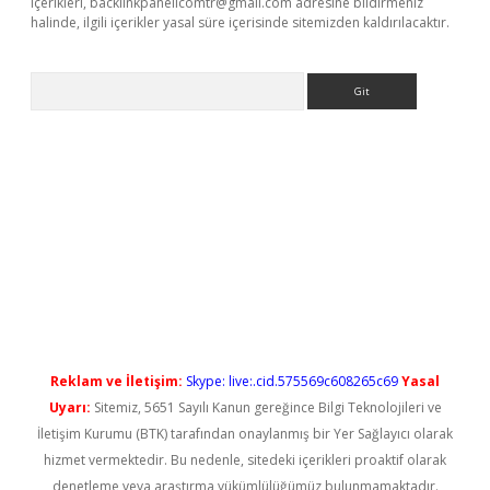
içerikleri,
backlinkpanelicomtr@gmail.com
adresine bildirmeniz
halinde, ilgili içerikler yasal süre içerisinde sitemizden kaldırılacaktır.
Arama
yeni giriş
Reklam ve İletişim:
Skype: live:.cid.575569c608265c69
Yasal
Uyarı:
Sitemiz, 5651 Sayılı Kanun gereğince Bilgi Teknolojileri ve
İletişim Kurumu (BTK) tarafından onaylanmış bir Yer Sağlayıcı olarak
hizmet vermektedir. Bu nedenle, sitedeki içerikleri proaktif olarak
denetleme veya araştırma yükümlülüğümüz bulunmamaktadır.