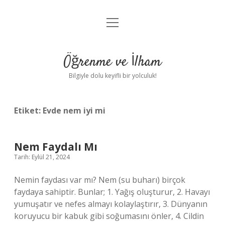
menüyü
Anasayfa
aç
Gizlilik Politikası
Öğrenme ve İlham
Yasal Uyarı
Bilgiyle dolu keyifli bir yolculuk!
Hakkımızda
Etiket:
Evde nem iyi mi
Nem Faydalı Mı
Tarih: Eylül 21, 2024
Nemin faydası var mı? Nem (su buharı) birçok
faydaya sahiptir. Bunlar; 1. Yağış oluşturur, 2. Havayı
yumuşatır ve nefes almayı kolaylaştırır, 3. Dünyanın
koruyucu bir kabuk gibi soğumasını önler, 4. Cildin