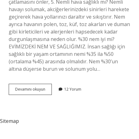
çatlamasını önler, 5. Nemli hava sağlıklı mı? Nemli
havayı solumak, akciğerlerinizdeki sinirleri harekete
geçirerek hava yollarınızı daraltır ve sıkıştırır. Nem
ayrıca havanın polen, toz, küf, toz akarları ve duman
gibi kirleticileri ve alerjenleri hapsedecek kadar
durgunlaşmasına neden olur. %30 nem iyi mi?
EVİMİZDEKİ NEM VE SAĞLIĞIMIZ. İnsan sağlığı için
sağlıklı bir yaşam ortamının nemi %35 ila %50
(ortalama %45) arasında olmalıdır. Nem %30’un
altına düşerse burun ve solunum yolu…
Nem
Devamını okuyun
12 Yorum
Faydalı
Mı
Sitemap