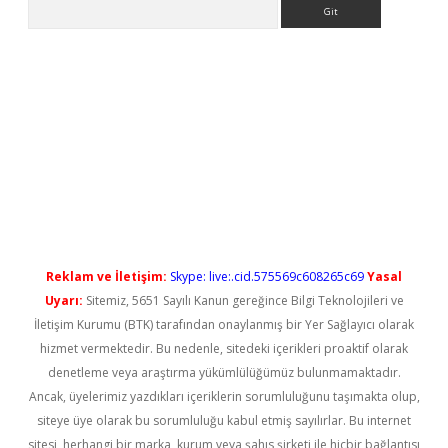
Arama
yeni giriş
Reklam ve İletişim:
Skype: live:.cid.575569c608265c69
Yasal
Uyarı:
Sitemiz, 5651 Sayılı Kanun gereğince Bilgi Teknolojileri ve
İletişim Kurumu (BTK) tarafından onaylanmış bir Yer Sağlayıcı olarak
hizmet vermektedir. Bu nedenle, sitedeki içerikleri proaktif olarak
denetleme veya araştırma yükümlülüğümüz bulunmamaktadır.
Ancak, üyelerimiz yazdıkları içeriklerin sorumluluğunu taşımakta olup,
siteye üye olarak bu sorumluluğu kabul etmiş sayılırlar. Bu internet
sitesi, herhangi bir marka, kurum veya şahıs şirketi ile hiçbir bağlantısı