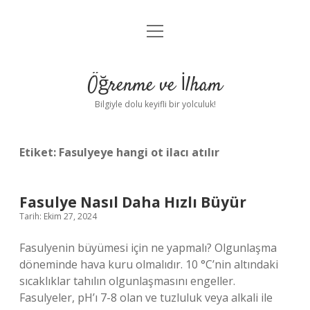
menüyü
Anasayfa
aç
Gizlilik Politikası
Öğrenme ve İlham
Yasal Uyarı
Bilgiyle dolu keyifli bir yolculuk!
Hakkımızda
Etiket:
Fasulyeye hangi ot ilacı atılır
Fasulye Nasıl Daha Hızlı Büyür
Tarih: Ekim 27, 2024
Fasulyenin büyümesi için ne yapmalı? Olgunlaşma
döneminde hava kuru olmalıdır. 10 °C’nin altındaki
sıcaklıklar tahılın olgunlaşmasını engeller.
Fasulyeler, pH’ı 7-8 olan ve tuzluluk veya alkali ile