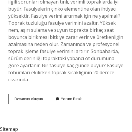
ilgili sorunları olmayan tınlı, verimli topraklarda iyi
büyür. Fasulyelerin çinko elementine olan ihtiyacı
yüksektir. Fasulye verimi artırmak için ne yapılmalı?
Toprak tuzluluğu fasulye verimini azaltır. Yüksek
nem, aşırı sulama ve suyun toprakta birkaç saat
boyunca birikmesi bitkiye zarar verir ve üretkenliğin
azalmasına neden olur. Zamanında ve profesyonel
toprak işleme fasulye verimini artırır. Sonbaharda,
sürüm derinliği topraktaki yabancı ot durumuna
göre ayarlanır. Bir fasulye kaç günde büyür? Fasulye
tohumları ekilirken toprak sıcaklığının 20 derece
civarında…
Fasulye
Devamını okuyun
Yorum Bırak
Nasıl
Daha
Hızlı
Büyür
Sitemap