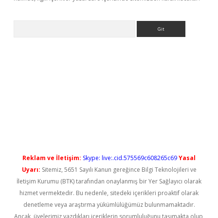
Arama
rabet yeni giriş
Reklam ve İletişim:
Skype: live:.cid.575569c608265c69
Yasal
Uyarı:
Sitemiz, 5651 Sayılı Kanun gereğince Bilgi Teknolojileri ve
İletişim Kurumu (BTK) tarafından onaylanmış bir Yer Sağlayıcı olarak
hizmet vermektedir. Bu nedenle, sitedeki içerikleri proaktif olarak
denetleme veya araştırma yükümlülüğümüz bulunmamaktadır.
Ancak, üyelerimiz yazdıkları içeriklerin sorumluluğunu taşımakta olup,