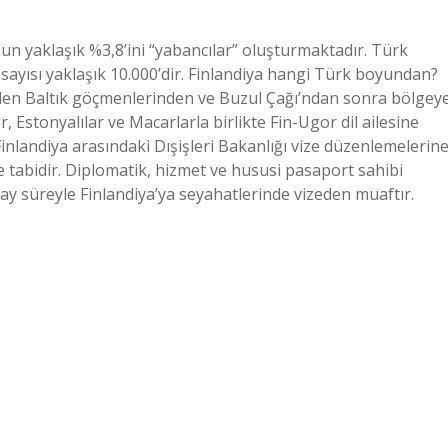
un yaklaşık %3,8’ini “yabancılar” oluşturmaktadır. Türk
n sayısı yaklaşık 10.000’dir. Finlandiya hangi Türk boyundan?
 gelen Baltık göçmenlerinden ve Buzul Çağı’ndan sonra bölgey
r, Estonyalılar ve Macarlarla birlikte Fin-Ugor dil ailesine
Finlandiya arasındaki Dışişleri Bakanlığı vize düzenlemelerin
 tabidir. Diplomatik, hizmet ve hususi pasaport sahibi
üç ay süreyle Finlandiya’ya seyahatlerinde vizeden muaftır.