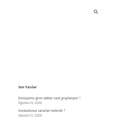
Sidebar
Son Yazılar
grandoperabet yeni giri
Dönüşüme giren atıklar nasıl gruplanıyor ?
Ağustos 6, 2026
Avokadonun zararları nelerdir ?
Ağustos 5, 2026