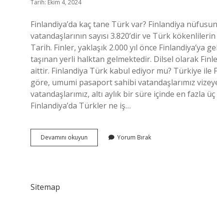
Tarih: Ekim 4, 2024
Finlandiya’da kaç tane Türk var? Finlandiya nüfusun
vatandaşlarının sayısı 3.820’dir ve Türk kökenlileri
Tarih. Finler, yaklaşık 2.000 yıl önce Finlandiya’ya
taşınan yerli halktan gelmektedir. Dilsel olarak Finle
aittir. Finlandiya Türk kabul ediyor mu? Türkiye ile 
göre, umumi pasaport sahibi vatandaşlarımız vizeye
vatandaşlarımız, altı aylık bir süre içinde en fazla 
Finlandiya’da Türkler ne iş…
Finlandiya
Devamını okuyun
Yorum Bırak
Ne
Kadar
Türk
Var
Sitemap