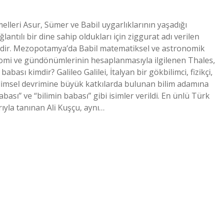
lleri Asur, Sümer ve Babil uygarlıklarının yaşadığı
antılı bir dine sahip oldukları için ziggurat adı verilen
lerdir. Mezopotamya’da Babil matematiksel ve astronomik
nomi ve gündönümlerinin hesaplanmasıyla ilgilenen Thales,
bası kimdir? Galileo Galilei, İtalyan bir gökbilimci, fizikçi,
ilimsel devrimine büyük katkılarda bulunan bilim adamına
ası” ve “bilimin babası” gibi isimler verildi. En ünlü Türk
ıyla tanınan Ali Kuşçu, aynı…