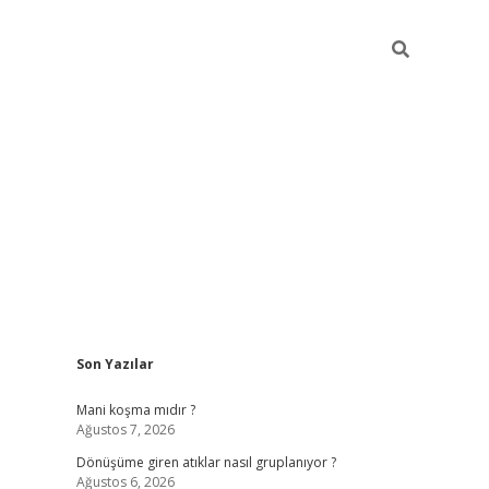
Sidebar
Son Yazılar
grandoperabet yeni gir
Mani koşma mıdır ?
Ağustos 7, 2026
Dönüşüme giren atıklar nasıl gruplanıyor ?
Ağustos 6, 2026