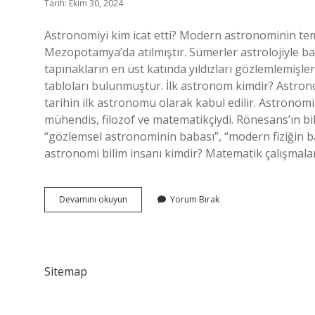
Tarih: Ekim 30, 2024
Astronomiyi kim icat etti? Modern astronominin teme
Mezopotamya’da atılmıştır. Sümerler astrolojiyle bağl
tapınakların en üst katında yıldızları gözlemlemiş
tabloları bulunmuştur. İlk astronom kimdir? Astro
tarihin ilk astronomu olarak kabul edilir. Astronomi ba
mühendis, filozof ve matematikçiydi. Rönesans’ın b
“gözlemsel astronominin babası”, “modern fiziğin bab
astronomi bilim insanı kimdir? Matematik çalışmalar
Astronominin
Devamını okuyun
Yorum Bırak
Kurucusu
Kimdir
Sitemap