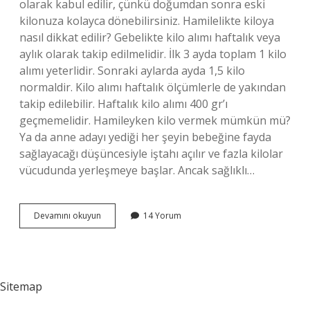
olarak kabul edilir, çünkü doğumdan sonra eski
kilonuza kolayca dönebilirsiniz. Hamilelikte kiloya
nasıl dikkat edilir? Gebelikte kilo alımı haftalık veya
aylık olarak takip edilmelidir. İlk 3 ayda toplam 1 kilo
alımı yeterlidir. Sonraki aylarda ayda 1,5 kilo
normaldir. Kilo alımı haftalık ölçümlerle de yakından
takip edilebilir. Haftalık kilo alımı 400 gr’ı
geçmemelidir. Hamileyken kilo vermek mümkün mü?
Ya da anne adayı yediği her şeyin bebeğine fayda
sağlayacağı düşüncesiyle iştahı açılır ve fazla kilolar
vücudunda yerleşmeye başlar. Ancak sağlıklı…
Gebelikte
Devamını okuyun
14 Yorum
Kilo
Almamak
Için
Nasıl
Beslenmeli
Sitemap