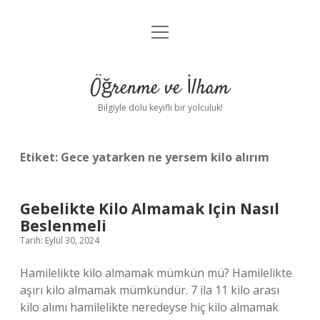
menüyü
Anasayfa
aç
Gizlilik Politikası
Öğrenme ve İlham
Yasal Uyarı
Bilgiyle dolu keyifli bir yolculuk!
Hakkımızda
Etiket:
Gece yatarken ne yersem kilo alırım
Gebelikte Kilo Almamak Için Nasıl
Beslenmeli
Tarih: Eylül 30, 2024
Hamilelikte kilo almamak mümkün mü? Hamilelikte
aşırı kilo almamak mümkündür. 7 ila 11 kilo arası
kilo alımı hamilelikte neredeyse hiç kilo almamak