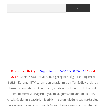
Arama
yeni giriş
Reklam ve İletişim:
Skype: live:.cid.575569c608265c69
Yasal
Uyarı:
Sitemiz, 5651 Sayılı Kanun gereğince Bilgi Teknolojileri ve
İletişim Kurumu (BTK) tarafından onaylanmış bir Yer Sağlayıcı olarak
hizmet vermektedir. Bu nedenle, sitedeki içerikleri proaktif olarak
denetleme veya araştırma yükümlülüğümüz bulunmamaktadır.
Ancak, üyelerimiz yazdıkları içeriklerin sorumluluğunu taşımakta olup,
siteye üye olarak bu sorumluluğu kabul etmiş sayılırlar. Bu internet