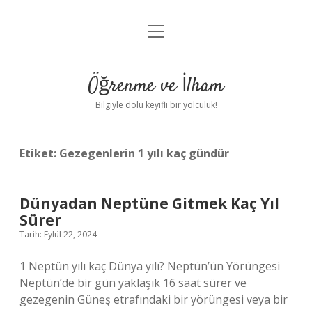
menüyü
Anasayfa
aç
Gizlilik Politikası
Öğrenme ve İlham
Yasal Uyarı
Bilgiyle dolu keyifli bir yolculuk!
Hakkımızda
Etiket:
Gezegenlerin 1 yılı kaç gündür
Dünyadan Neptüne Gitmek Kaç Yıl
Sürer
Tarih: Eylül 22, 2024
1 Neptün yılı kaç Dünya yılı? Neptün’ün Yörüngesi
Neptün’de bir gün yaklaşık 16 saat sürer ve
gezegenin Güneş etrafındaki bir yörüngesi veya bir