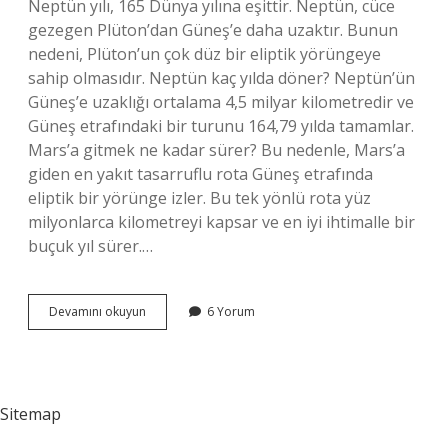
Neptün yılı, 165 Dünya yılına eşittir. Neptün, cüce
gezegen Plüton’dan Güneş’e daha uzaktır. Bunun
nedeni, Plüton’un çok düz bir eliptik yörüngeye
sahip olmasıdır. Neptün kaç yılda döner? Neptün’ün
Güneş’e uzaklığı ortalama 4,5 milyar kilometredir ve
Güneş etrafındaki bir turunu 164,79 yılda tamamlar.
Mars’a gitmek ne kadar sürer? Bu nedenle, Mars’a
giden en yakıt tasarruflu rota Güneş etrafında
eliptik bir yörünge izler. Bu tek yönlü rota yüz
milyonlarca kilometreyi kapsar ve en iyi ihtimalle bir
buçuk yıl sürer.…
Dünyadan
Devamını okuyun
6 Yorum
Neptüne
Gitmek
Kaç
Yıl
Sürer
Sitemap