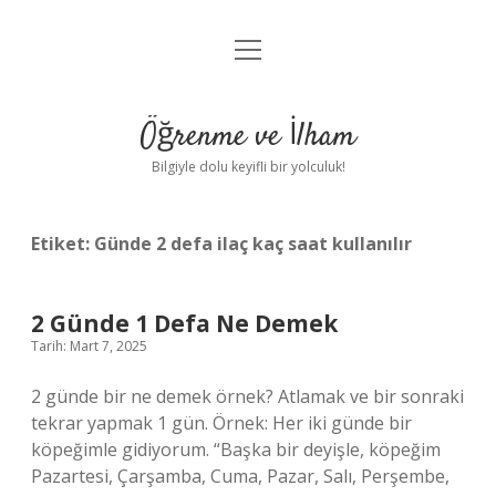
menüyü
Anasayfa
aç
Gizlilik Politikası
Öğrenme ve İlham
Yasal Uyarı
Bilgiyle dolu keyifli bir yolculuk!
Hakkımızda
Etiket:
Günde 2 defa ilaç kaç saat kullanılır
2 Günde 1 Defa Ne Demek
Tarih: Mart 7, 2025
2 günde bir ne demek örnek? Atlamak ve bir sonraki
tekrar yapmak 1 gün. Örnek: Her iki günde bir
köpeğimle gidiyorum. “Başka bir deyişle, köpeğim
Pazartesi, Çarşamba, Cuma, Pazar, Salı, Perşembe,