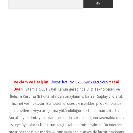
Arama
yeni giriş
Reklam ve İletişim:
Skype: live:.cid.575569c608265c69
Yasal
Uyarı:
Sitemiz, 5651 Sayılı Kanun gereğince Bilgi Teknolojileri ve
İletişim Kurumu (BTK) tarafından onaylanmış bir Yer Sağlayıcı olarak
hizmet vermektedir. Bu nedenle, sitedeki içerikleri proaktif olarak
denetleme veya araştırma yükümlülüğümüz bulunmamaktadır.
Ancak, üyelerimiz yazdıkları içeriklerin sorumluluğunu taşımakta olup,
siteye üye olarak bu sorumluluğu kabul etmiş sayılırlar. Bu internet
sitesi, herhangi bir marka, kurum veya şahıs şirketi ile hiçbir bağlantısı