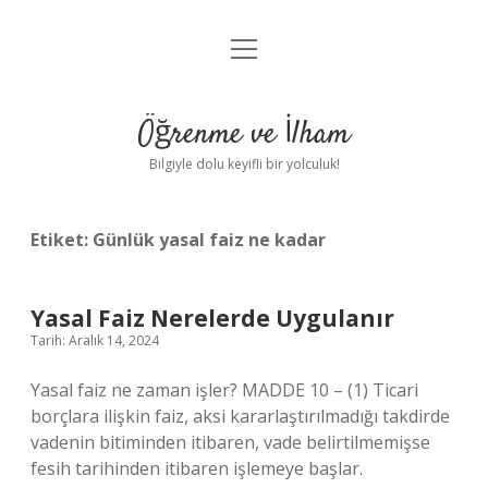
menüyü
Anasayfa
aç
Gizlilik Politikası
Öğrenme ve İlham
Yasal Uyarı
Bilgiyle dolu keyifli bir yolculuk!
Hakkımızda
Etiket:
Günlük yasal faiz ne kadar
Yasal Faiz Nerelerde Uygulanır
Tarih: Aralık 14, 2024
Yasal faiz ne zaman işler? MADDE 10 – (1) Ticari
borçlara ilişkin faiz, aksi kararlaştırılmadığı takdirde
vadenin bitiminden itibaren, vade belirtilmemişse
fesih tarihinden itibaren işlemeye başlar.