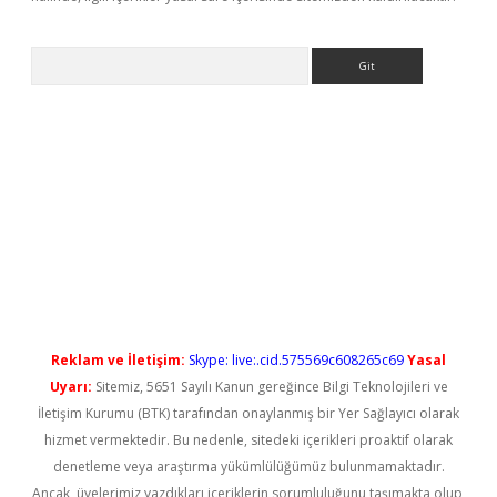
Arama
yeni giriş
Reklam ve İletişim:
Skype: live:.cid.575569c608265c69
Yasal
Uyarı:
Sitemiz, 5651 Sayılı Kanun gereğince Bilgi Teknolojileri ve
İletişim Kurumu (BTK) tarafından onaylanmış bir Yer Sağlayıcı olarak
hizmet vermektedir. Bu nedenle, sitedeki içerikleri proaktif olarak
denetleme veya araştırma yükümlülüğümüz bulunmamaktadır.
Ancak, üyelerimiz yazdıkları içeriklerin sorumluluğunu taşımakta olup,