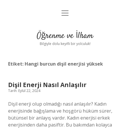
menüyü
Anasayfa
aç
Gizlilik Politikası
Öğrenme ve İlham
Yasal Uyarı
Bilgiyle dolu keyifli bir yolculuk!
Hakkımızda
Etiket:
Hangi burcun dişil enerjisi yüksek
Dişil Enerji Nasıl Anlaşılır
Tarih: Eylül 22, 2024
Dişil enerji olup olmadığı nasıl anlaşılır? Kadın
enerjisinde bağışlama ve hoşgörü hüküm sürer,
bütünsel bir anlayış vardır. Kadın enerjisi erkek
enerjisinden daha pasiftir. Bu bakımdan kolayca