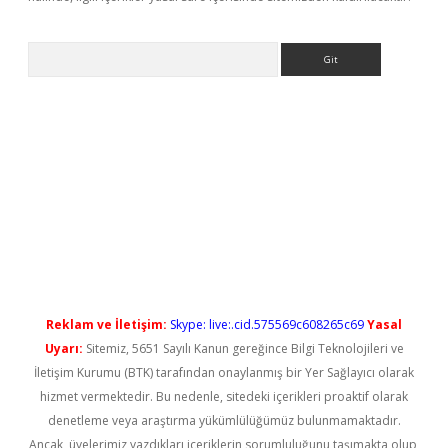
Arama
yeni giriş
Reklam ve İletişim:
Skype: live:.cid.575569c608265c69
Yasal
Uyarı:
Sitemiz, 5651 Sayılı Kanun gereğince Bilgi Teknolojileri ve
İletişim Kurumu (BTK) tarafından onaylanmış bir Yer Sağlayıcı olarak
hizmet vermektedir. Bu nedenle, sitedeki içerikleri proaktif olarak
denetleme veya araştırma yükümlülüğümüz bulunmamaktadır.
Ancak, üyelerimiz yazdıkları içeriklerin sorumluluğunu taşımakta olup,