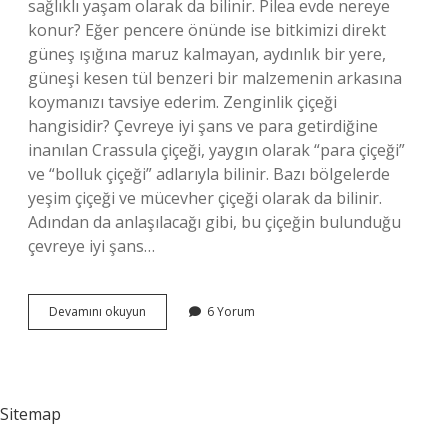
sağlıklı yaşam olarak da bilinir. Pilea evde nereye
konur? Eğer pencere önünde ise bitkimizi direkt
güneş ışığına maruz kalmayan, aydınlık bir yere,
güneşi kesen tül benzeri bir malzemenin arkasına
koymanızı tavsiye ederim. Zenginlik çiçeği
hangisidir? Çevreye iyi şans ve para getirdiğine
inanılan Crassula çiçeği, yaygın olarak “para çiçeği”
ve “bolluk çiçeği” adlarıyla bilinir. Bazı bölgelerde
yeşim çiçeği ve mücevher çiçeği olarak da bilinir.
Adından da anlaşılacağı gibi, bu çiçeğin bulunduğu
çevreye iyi şans…
Pilea
Devamını okuyun
6 Yorum
Çiçeği
Anlamı
Nedir
Sitemap