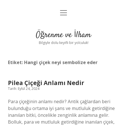
menüyü
Anasayfa
aç
Gizlilik Politikası
Öğrenme ve İlham
Yasal Uyarı
Bilgiyle dolu keyifli bir yolculuk!
Hakkımızda
Etiket:
Hangi çiçek neyi sembolize eder
Pilea Çiçeği Anlamı Nedir
Tarih: Eylül 24, 2024
Para çiçeğinin anlamı nedir? Antik çağlardan beri
bulunduğu ortama iyi şans ve mutluluk getirdiğine
inanılan bitki, öncelikle zenginlik anlamına gelir.
Bolluk, para ve mutluluk getirdiğine inanılan çiçek,