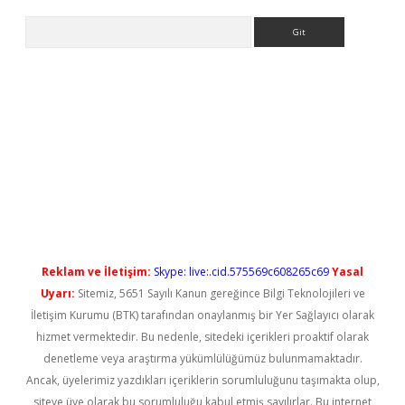
Arama
yeni giriş
Reklam ve İletişim:
Skype: live:.cid.575569c608265c69
Yasal
Uyarı:
Sitemiz, 5651 Sayılı Kanun gereğince Bilgi Teknolojileri ve
İletişim Kurumu (BTK) tarafından onaylanmış bir Yer Sağlayıcı olarak
hizmet vermektedir. Bu nedenle, sitedeki içerikleri proaktif olarak
denetleme veya araştırma yükümlülüğümüz bulunmamaktadır.
Ancak, üyelerimiz yazdıkları içeriklerin sorumluluğunu taşımakta olup,
siteye üye olarak bu sorumluluğu kabul etmiş sayılırlar. Bu internet