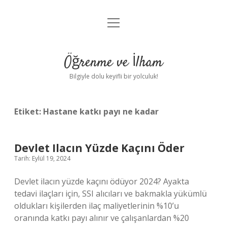
menüyü
Anasayfa
aç
Gizlilik Politikası
Öğrenme ve İlham
Yasal Uyarı
Bilgiyle dolu keyifli bir yolculuk!
Hakkımızda
Etiket:
Hastane katkı payı ne kadar
Devlet Ilacın Yüzde Kaçını Öder
Tarih: Eylül 19, 2024
Devlet ilacın yüzde kaçını ödüyor 2024? Ayakta
tedavi ilaçları için, SSI alıcıları ve bakmakla yükümlü
oldukları kişilerden ilaç maliyetlerinin %10’u
oranında katkı payı alınır ve çalışanlardan %20