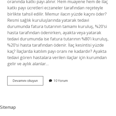
oranında katkı payı alınır. Hem muayene hem de ilaç
katkı payı ücretleri eczaneler tarafından reçeteyle
birlikte tahsil edilir. Memur ilacın yüzde kaçını öder?
Resmi sağlık kuruluşlarında yatarak tedavi
durumunda fatura tutarının tamamı kuruluş, %20’si
hasta tarafından ödenirken, ayakta veya yatarak
tedavi durumunda ise fatura tutarının %80’i kuruluş,
%20’si hasta tarafından ödenir. İlaç kesintisi yüzde
kaç? İlaçlarda katılım payı oranı ne kadardır? Ayakta
tedavi gören hastalara verilen ilaçlar için kurumdan
gelir ve aylık alanlar…
Devlet
Devamını okuyun
10 Yorum
Ilacın
Yüzde
Kaçını
Öder
Sitemap