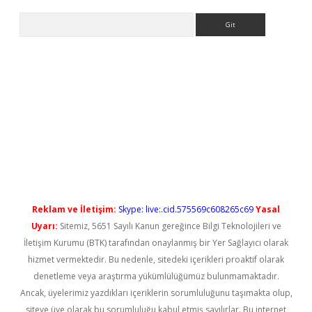
Arama
yeni giriş
Reklam ve İletişim:
Skype: live:.cid.575569c608265c69
Yasal
Uyarı:
Sitemiz, 5651 Sayılı Kanun gereğince Bilgi Teknolojileri ve
İletişim Kurumu (BTK) tarafından onaylanmış bir Yer Sağlayıcı olarak
hizmet vermektedir. Bu nedenle, sitedeki içerikleri proaktif olarak
denetleme veya araştırma yükümlülüğümüz bulunmamaktadır.
Ancak, üyelerimiz yazdıkları içeriklerin sorumluluğunu taşımakta olup,
siteye üye olarak bu sorumluluğu kabul etmiş sayılırlar. Bu internet