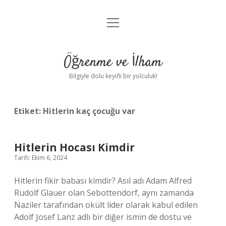
menüyü
Anasayfa
aç
Gizlilik Politikası
Öğrenme ve İlham
Yasal Uyarı
Bilgiyle dolu keyifli bir yolculuk!
Hakkımızda
Etiket:
Hitlerin kaç çocuğu var
Hitlerin Hocası Kimdir
Tarih: Ekim 6, 2024
Hitlerin fikir babası kimdir? Asıl adı Adam Alfred
Rudolf Glauer olan Sebottendorf, aynı zamanda
Naziler tarafından okült lider olarak kabul edilen
Adolf Josef Lanz adlı bir diğer ismin de dostu ve