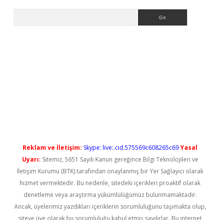
Arama
yeni giriş
Reklam ve İletişim:
Skype: live:.cid.575569c608265c69
Yasal
Uyarı:
Sitemiz, 5651 Sayılı Kanun gereğince Bilgi Teknolojileri ve
İletişim Kurumu (BTK) tarafından onaylanmış bir Yer Sağlayıcı olarak
hizmet vermektedir. Bu nedenle, sitedeki içerikleri proaktif olarak
denetleme veya araştırma yükümlülüğümüz bulunmamaktadır.
Ancak, üyelerimiz yazdıkları içeriklerin sorumluluğunu taşımakta olup,
siteye üye olarak bu sorumluluğu kabul etmiş sayılırlar. Bu internet