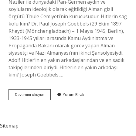
Naziler ile dünyadaki Pan-Germen aydın ve
soyluların ideolojik olarak eğitildiği Alman gizli
örgütü Thule Cemiyeti’nin kurucusudur. Hitlerin sağ
kolu kim? Dr. Paul Joseph Goebbels (29 Ekim 1897,
Rheydt (Mönchengladbach) – 1 Mayıs 1945, Berlin),
1933-1945 yılları arasında Kamu Aydınlatma ve
Propaganda Bakanı olarak görev yapan Alman
siyasetçi ve Nazi Almanyası’nın ikinci Şansölyesiydi.
Adolf Hitler’in en yakın arkadaşlarından ve en sadık
takipçilerinden biriydi. Hitlerin en yakın arkadaşı
kim? Joseph Goebbels,…
Hitlerin
Devamını okuyun
Yorum Bırak
Hocası
Kimdir
Sitemap