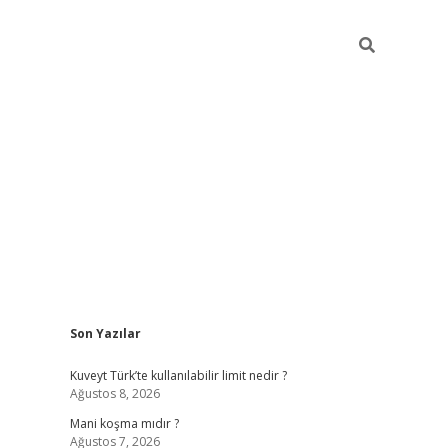
Sidebar
Son Yazılar
grandoperabet yeni gir
Kuveyt Türk’te kullanılabilir limit nedir ?
Ağustos 8, 2026
Mani koşma mıdır ?
Ağustos 7, 2026