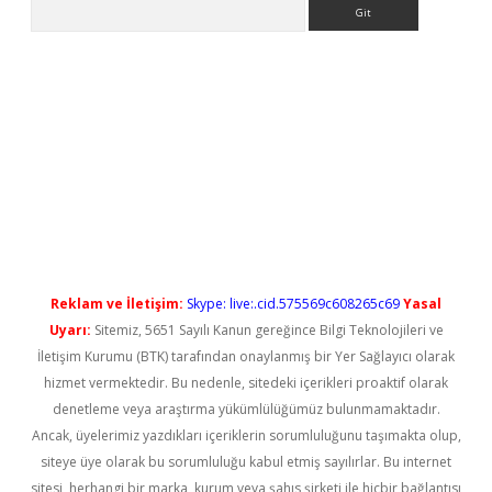
Arama
 yeni giriş
Reklam ve İletişim:
Skype: live:.cid.575569c608265c69
Yasal
Uyarı:
Sitemiz, 5651 Sayılı Kanun gereğince Bilgi Teknolojileri ve
İletişim Kurumu (BTK) tarafından onaylanmış bir Yer Sağlayıcı olarak
hizmet vermektedir. Bu nedenle, sitedeki içerikleri proaktif olarak
denetleme veya araştırma yükümlülüğümüz bulunmamaktadır.
Ancak, üyelerimiz yazdıkları içeriklerin sorumluluğunu taşımakta olup,
siteye üye olarak bu sorumluluğu kabul etmiş sayılırlar. Bu internet
sitesi, herhangi bir marka, kurum veya şahıs şirketi ile hiçbir bağlantısı