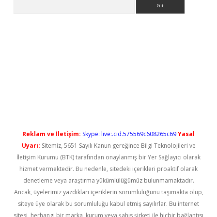
Arama
yeni giriş
Reklam ve İletişim:
Skype: live:.cid.575569c608265c69
Yasal
Uyarı:
Sitemiz, 5651 Sayılı Kanun gereğince Bilgi Teknolojileri ve
İletişim Kurumu (BTK) tarafından onaylanmış bir Yer Sağlayıcı olarak
hizmet vermektedir. Bu nedenle, sitedeki içerikleri proaktif olarak
denetleme veya araştırma yükümlülüğümüz bulunmamaktadır.
Ancak, üyelerimiz yazdıkları içeriklerin sorumluluğunu taşımakta olup,
siteye üye olarak bu sorumluluğu kabul etmiş sayılırlar. Bu internet
sitesi, herhangi bir marka, kurum veya şahıs şirketi ile hiçbir bağlantısı