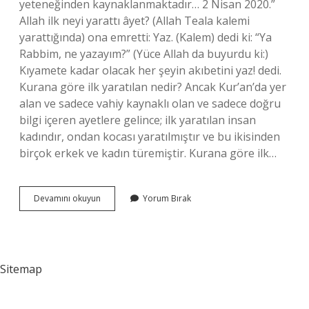
yeteneğinden kaynaklanmaktadır… 2 Nisan 2020.”
Allah ilk neyi yarattı âyet? (Allah Teala kalemi
yarattığında) ona emretti: Yaz. (Kalem) dedi ki: “Ya
Rabbim, ne yazayım?” (Yüce Allah da buyurdu ki:)
Kıyamete kadar olacak her şeyin akıbetini yaz! dedi.
Kurana göre ilk yaratılan nedir? Ancak Kur’an’da yer
alan ve sadece vahiy kaynaklı olan ve sadece doğru
bilgi içeren ayetlere gelince; ilk yaratılan insan
kadındır, ondan kocası yaratılmıştır ve bu ikisinden
birçok erkek ve kadın türemiştir. Kurana göre ilk…
Allah
Devamını okuyun
Yorum Bırak
Ilk
Neyi
Yarattı
Kuran
Sitemap