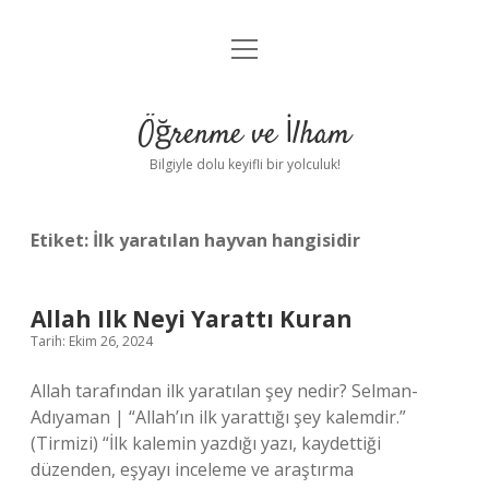
menüyü
Anasayfa
aç
Gizlilik Politikası
Öğrenme ve İlham
Yasal Uyarı
Bilgiyle dolu keyifli bir yolculuk!
Hakkımızda
Etiket:
İlk yaratılan hayvan hangisidir
Allah Ilk Neyi Yarattı Kuran
Tarih: Ekim 26, 2024
Allah tarafından ilk yaratılan şey nedir? Selman-
Adıyaman | “Allah’ın ilk yarattığı şey kalemdir.”
(Tirmizi) “İlk kalemin yazdığı yazı, kaydettiği
düzenden, eşyayı inceleme ve araştırma