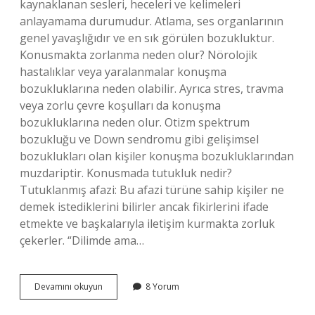
kaynaklanan sesleri, heceleri ve kelimeleri
anlayamama durumudur. Atlama, ses organlarının
genel yavaşlığıdır ve en sık görülen bozukluktur.
Konusmakta zorlanma neden olur? Nörolojik
hastalıklar veya yaralanmalar konuşma
bozukluklarına neden olabilir. Ayrıca stres, travma
veya zorlu çevre koşulları da konuşma
bozukluklarına neden olur. Otizm spektrum
bozukluğu ve Down sendromu gibi gelişimsel
bozuklukları olan kişiler konuşma bozukluklarından
muzdariptir. Konusmada tutukluk nedir?
Tutuklanmış afazi: Bu afazi türüne sahip kişiler ne
demek istediklerini bilirler ancak fikirlerini ifade
etmekte ve başkalarıyla iletişim kurmakta zorluk
çekerler. “Dilimde ama…
Konuşmada
Devamını okuyun
8 Yorum
Gevşeklik
Nedir