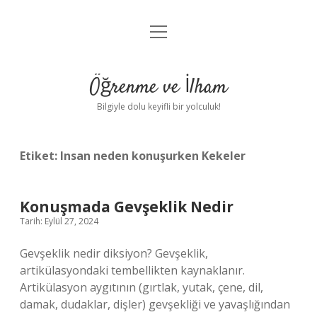
menüyü
Anasayfa
aç
Gizlilik Politikası
Öğrenme ve İlham
Yasal Uyarı
Bilgiyle dolu keyifli bir yolculuk!
Hakkımızda
Etiket:
Insan neden konuşurken Kekeler
Konuşmada Gevşeklik Nedir
Tarih: Eylül 27, 2024
Gevşeklik nedir diksiyon? Gevşeklik,
artikülasyondaki tembellikten kaynaklanır.
Artikülasyon aygıtının (gırtlak, yutak, çene, dil,
damak, dudaklar, dişler) gevşekliği ve yavaşlığından