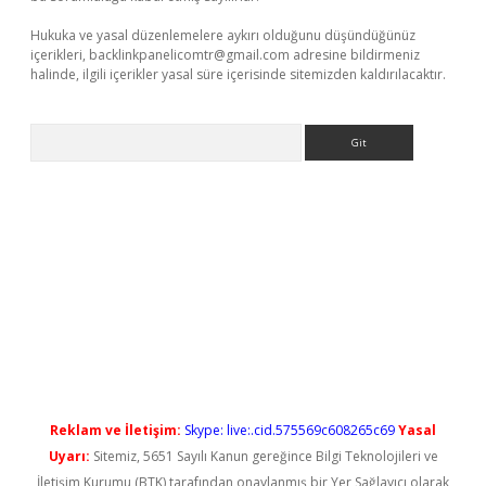
Hukuka ve yasal düzenlemelere aykırı olduğunu düşündüğünüz
içerikleri,
backlinkpanelicomtr@gmail.com
adresine bildirmeniz
halinde, ilgili içerikler yasal süre içerisinde sitemizden kaldırılacaktır.
Arama
yeni giriş
Reklam ve İletişim:
Skype: live:.cid.575569c608265c69
Yasal
Uyarı:
Sitemiz, 5651 Sayılı Kanun gereğince Bilgi Teknolojileri ve
İletişim Kurumu (BTK) tarafından onaylanmış bir Yer Sağlayıcı olarak