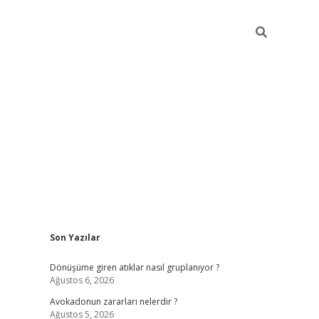
Sidebar
Son Yazılar
grandoperabet yeni gi
Dönüşüme giren atıklar nasıl gruplanıyor ?
Ağustos 6, 2026
Avokadonun zararları nelerdir ?
Ağustos 5, 2026