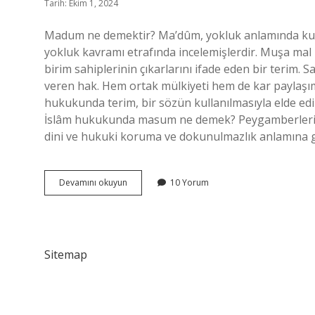
Tarih: Ekim 1, 2024
Madum ne demektir? Ma’dûm, yokluk anlamında kulla
yokluk kavramı etrafında incelemişlerdir. Muşa mal 
birim sahiplerinin çıkarlarını ifade eden bir terim. 
veren hak. Hem ortak mülkiyeti hem de kar paylaşımı
hukukunda terim, bir sözün kullanılmasıyla elde edile
İslâm hukukunda masum ne demek? Peygamberlerin 
dini ve hukuki koruma ve dokunulmazlık anlamına
Madum
Devamını okuyun
10 Yorum
Mal
Ne
Demek
Sitemap