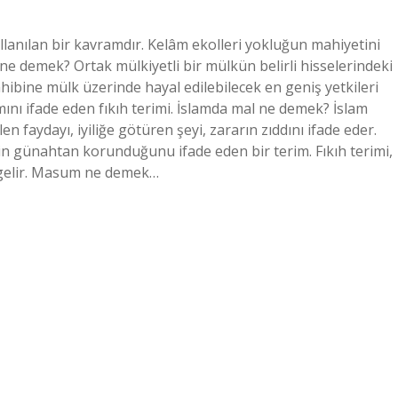
nılan bir kavramdır. Kelâm ekolleri yokluğun mahiyetini
ne demek? Ortak mülkiyetli bir mülkün belirli hisselerindeki
Sahibine mülk üzerinde hayal edilebilecek en geniş yetkileri
nı ifade eden fıkıh terimi. İslamda mal ne demek? İslam
n faydayı, iyiliğe götüren şeyi, zararın zıddını ifade eder.
günahtan korunduğunu ifade eden bir terim. Fıkıh terimi,
 gelir. Masum ne demek…