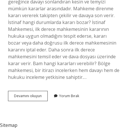
gereğince davayı sonlandıran kesin ve temyizi
mümkün kararlar arasındadır. Mahkeme direnme
kararı vererek takipten çekilir ve davaya son verir.
İstinaf hangi durumlarda kararı bozar? İstinaf
Mahkemesi, ilk derece mahkemesinin kararının
hukuka uygun olmadığını tespit ederse, kararı
bozar veya daha doğrusu ilk derece mahkemesinin
kararını iptal eder. Daha sonra ilk derece
mahkemesini temsil eder ve dava dosyası üzerinde
karar verir. Bam hangi kararları verebilir? Bölge
mahkemesi, bir itirazı incelerken hem davayı hem de
hukuku inceleme yetkisine sahiptir.…
Bam
Devamını okuyun
Yorum Bırak
Direnme
Kararı
Verirse
Ne
Olur
Sitemap