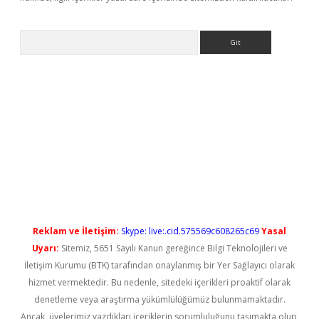
Arama
yeni giriş
Reklam ve İletişim:
Skype: live:.cid.575569c608265c69
Yasal
Uyarı:
Sitemiz, 5651 Sayılı Kanun gereğince Bilgi Teknolojileri ve
İletişim Kurumu (BTK) tarafından onaylanmış bir Yer Sağlayıcı olarak
hizmet vermektedir. Bu nedenle, sitedeki içerikleri proaktif olarak
denetleme veya araştırma yükümlülüğümüz bulunmamaktadır.
Ancak, üyelerimiz yazdıkları içeriklerin sorumluluğunu taşımakta olup,