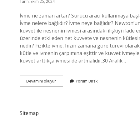
Tarih: Ekim 25, 2024
İvme ne zaman artar? Sürücü aracı kullanmaya başlad
İvme nelere bağlıdır? İvme neye bağlıdır? Newton’u
kuvvet ile nesnenin ivmesi arasındaki ilişkiyi ifad
üzerinde etki eden net kuvvete ve nesnenin kütlesine 
nedir? Fizikte ivme, hızın zamana göre türevi olarak 
kütle ve ivmenin çarpımına eşittir ve kuvvet ivmeyle 
kuvvet arttıkça ivmesi de artmalıdır.30 Aralık…
İVme
Devamını okuyun
Yorum Bırak
Hangi
Durumda
Artar
Sitemap