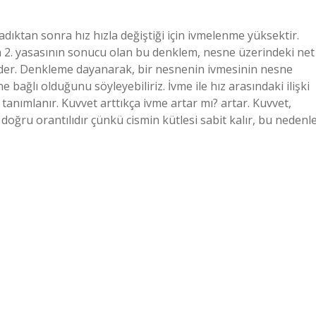
ıktan sonra hız hızla değiştiği için ivmelenme yüksektir.
n 2. yasasının sonucu olan bu denklem, nesne üzerindeki net
e eder. Denkleme dayanarak, bir nesnenin ivmesinin nesne
bağlı olduğunu söyleyebiliriz. İvme ile hız arasındaki ilişki
tanımlanır. Kuvvet arttıkça ivme artar mı? artar. Kuvvet,
doğru orantılıdır çünkü cismin kütlesi sabit kalır, bu nedenl