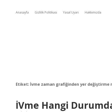
Anasayfa
Gizlilik Politikası
Yasal Uyarı
Hakkımızda
Etiket:
İvme zaman grafiğinden yer değiştirme n
İVme Hangi Durumd