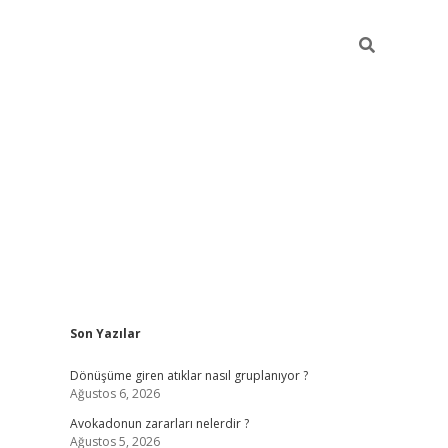
Sidebar
Son Yazılar
grandoperabet yeni gir
Dönüşüme giren atıklar nasıl gruplanıyor ?
Ağustos 6, 2026
Avokadonun zararları nelerdir ?
Ağustos 5, 2026