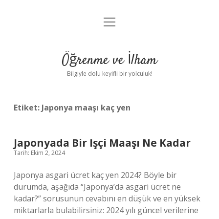
menüyü
Anasayfa
aç
Gizlilik Politikası
Öğrenme ve İlham
Yasal Uyarı
Bilgiyle dolu keyifli bir yolculuk!
Hakkımızda
Etiket:
Japonya maaşı kaç yen
Japonyada Bir Işçi Maaşı Ne Kadar
Tarih: Ekim 2, 2024
Japonya asgari ücret kaç yen 2024? Böyle bir
durumda, aşağıda “Japonya’da asgari ücret ne
kadar?” sorusunun cevabını en düşük ve en yüksek
miktarlarla bulabilirsiniz: 2024 yılı güncel verilerine