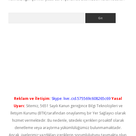
Arama
yeni giriş
Reklam ve İletişim:
Skype: live:.cid.575569c608265c69
Yasal
Uyarı:
Sitemiz, 5651 Sayılı Kanun gereğince Bilgi Teknolojileri ve
İletişim Kurumu (BTK) tarafından onaylanmış bir Yer Sağlayıcı olarak
hizmet vermektedir. Bu nedenle, sitedeki içerikleri proaktif olarak
denetleme veya araştırma yükümlülüğümüz bulunmamaktadır.
Ancak, üyelerimiz yazdıkları içeriklerin sorumluluğunu taşımakta olup,