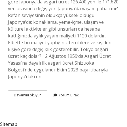
göre Japonya’da asgari ücret 126.400 yen ile 171.620
yen arasında değişiyor. Japonya’da yaşam pahalı mı?
Refah seviyesinin oldukça yüksek olduğu
Japonya’da; konaklama, yeme-içme, ulaşım ve
kültürel aktiviteler gibi unsurları da hesaba
kattığınızda aylık yaşam maliyeti 1120 dolardır.
Elbette bu maliyet yaptığınız tercihlere ve kişiden
kişiye göre değişiklik gösterebilir. Tokyo asgari
ücret kaç dolar? 12 Ağustos 1959’da Asgari Ücret
Yasası’na dayalı ilk asgari ücret Shizuoka
Bölgesi’nde uygulandı. Ekim 2023 başı itibarıyla
Japonya’daki en…
Japonyada
Devamını okuyun
Yorum Bırak
Bir
Işçi
Maaşı
Ne
Kadar
Sitemap