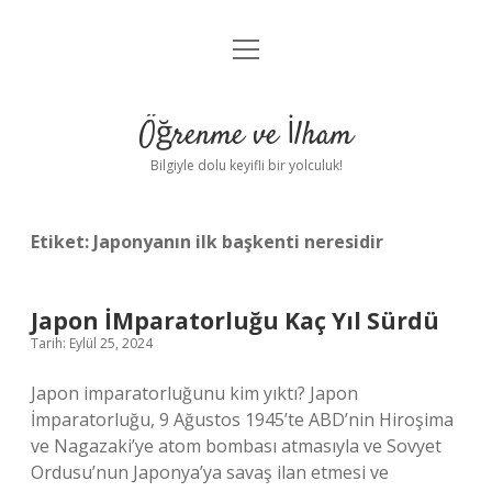
menüyü
Anasayfa
aç
Gizlilik Politikası
Öğrenme ve İlham
Yasal Uyarı
Bilgiyle dolu keyifli bir yolculuk!
Hakkımızda
Etiket:
Japonyanın ilk başkenti neresidir
Japon İMparatorluğu Kaç Yıl Sürdü
Tarih: Eylül 25, 2024
Japon imparatorluğunu kim yıktı? Japon
İmparatorluğu, 9 Ağustos 1945’te ABD’nin Hiroşima
ve Nagazaki’ye atom bombası atmasıyla ve Sovyet
Ordusu’nun Japonya’ya savaş ilan etmesi ve