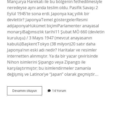
Mançurya Harekatı ile bu bölgenin fethedilmesiyle
neredeyse aynı anda teslim oldu. Pasifik Savaşı 2
Eylül 1945’te sona erdi. Japonya kaç yıllık bir
devlettir? JaponyaTemel göstergelerResmi
adıJaponyaHükümet biçimiParlamenter anayasal
monarşiBağımsızlık tarihi11 Şubat MÖ 660 (devletin
kuruluşu) / 3 Mayıs 1947 (mevcut anayasanın
kabulü)BaşkentTokyo (38 milyon)20 satır daha
Japonya’nın eski adı nedir? Haritalar ve resimler
internetten alınmıştır. Ya da bir yazar çevirisinde
Nihon isimlerini Şipango veya Zipango ile
karşılaştırmıştır; bu isimlendirmeler zamanla
değişmiş ve Latince’ye “Japan” olarak geçmiştir.…
Japon
Devamını okuyun
14 Yorum
İMparatorluğu
Kaç
Yıl
Sürdü