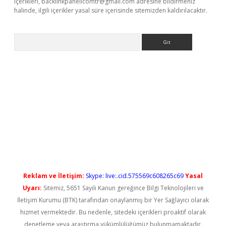
içerikleri,
backlinkpanelicomtr@gmail.com
adresine bildirmeniz
halinde, ilgili içerikler yasal süre içerisinde sitemizden kaldırılacaktır.
Arama
yeni giriş
Reklam ve İletişim:
Skype: live:.cid.575569c608265c69
Yasal
Uyarı:
Sitemiz, 5651 Sayılı Kanun gereğince Bilgi Teknolojileri ve
İletişim Kurumu (BTK) tarafından onaylanmış bir Yer Sağlayıcı olarak
hizmet vermektedir. Bu nedenle, sitedeki içerikleri proaktif olarak
denetleme veya araştırma yükümlülüğümüz bulunmamaktadır.