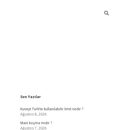
Sidebar
Son Yazılar
grandoperabet yeni gir
Kuveyt Türk’te kullanılabilir limit nedir ?
Ağustos 8, 2026
Mani koşma mıdır ?
Ağustos 7, 2026