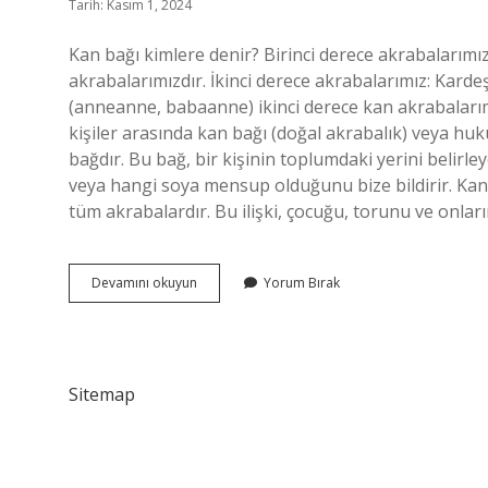
Tarih: Kasım 1, 2024
Kan bağı kimlere denir? Birinci derece akrabalarımı
akrabalarımızdır. İkinci derece akrabalarımız: Kard
(anneanne, babaanne) ikinci derece kan akrabalarımız
kişiler arasında kan bağı (doğal akrabalık) veya huk
bağdır. Bu bağ, bir kişinin toplumdaki yerini belirl
veya hangi soya mensup olduğunu bize bildirir. Kan 
tüm akrabalardır. Bu ilişki, çocuğu, torunu ve onla
Kan
Devamını okuyun
Yorum Bırak
Baği
Ne
Demek
Sitemap