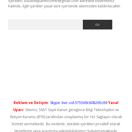
içerikleri,
backlinkpanelicomtr@gmail.com
adresine bildirmeniz
halinde, ilgili içerikler yasal süre içerisinde sitemizden kaldırılacaktır.
Arama
t yeni giriş
Reklam ve İletişim:
Skype: live:.cid.575569c608265c69
Yasal
Uyarı:
Sitemiz, 5651 Sayılı Kanun gereğince Bilgi Teknolojileri ve
İletişim Kurumu (BTK) tarafından onaylanmış bir Yer Sağlayıcı olarak
hizmet vermektedir. Bu nedenle, sitedeki içerikleri proaktif olarak
denetleme veya araştırma yükümlülüğümüz bulunmamaktadır.