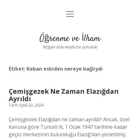
menüyü
Anasayfa
aç
Gizlilik Politikası
Öğrenme ve İlham
Yasal Uyarı
Bilgiyle dolu keyifli bir yolculuk!
Hakkımızda
Etiket:
Keban eskiden nereye bağlıydı
Çemişgezek Ne Zaman Elazığdan
Ayrıldı
Tarih: Eylül 22, 2024
Çemişgezek Elazığdan ne zaman ayrıldı? Ancak, özel
kanuna göre Tunceli ili, 1 Ocak 1947 tarihine kadar
geçici merkezinin bulunduğu Elazığ’dan yönetilmiş