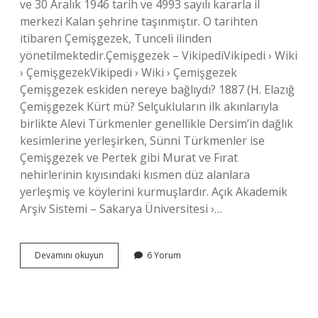
ve 30 Aralık 1946 tarih ve 4993 sayılı kararla il
merkezi Kalan şehrine taşınmıştır. O tarihten
itibaren Çemişgezek, Tunceli ilinden
yönetilmektedir.Çemişgezek – VikipediVikipedi › Wiki
› ÇemişgezekVikipedi › Wiki › Çemişgezek
Çemişgezek eskiden nereye bağlıydı? 1887 (H. Elazığ
Çemişgezek Kürt mü? Selçukluların ilk akınlarıyla
birlikte Alevi Türkmenler genellikle Dersim’in dağlık
kesimlerine yerleşirken, Sünni Türkmenler ise
Çemişgezek ve Pertek gibi Murat ve Fırat
nehirlerinin kıyısındaki kısmen düz alanlara
yerleşmiş ve köylerini kurmuşlardır. Açık Akademik
Arşiv Sistemi – Sakarya Üniversitesi ›…
Çemişgezek
Devamını okuyun
6 Yorum
Ne
Zaman
Elazığdan
Ayrıldı