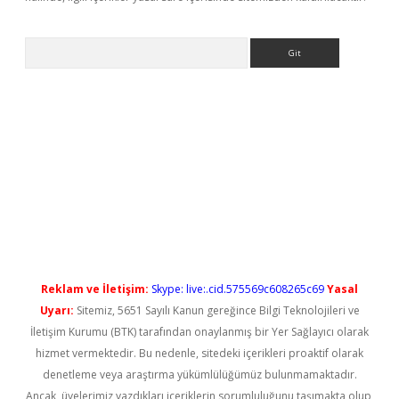
Arama
t yeni giriş
Reklam ve İletişim:
Skype: live:.cid.575569c608265c69
Yasal
Uyarı:
Sitemiz, 5651 Sayılı Kanun gereğince Bilgi Teknolojileri ve
İletişim Kurumu (BTK) tarafından onaylanmış bir Yer Sağlayıcı olarak
hizmet vermektedir. Bu nedenle, sitedeki içerikleri proaktif olarak
denetleme veya araştırma yükümlülüğümüz bulunmamaktadır.
Ancak, üyelerimiz yazdıkları içeriklerin sorumluluğunu taşımakta olup,