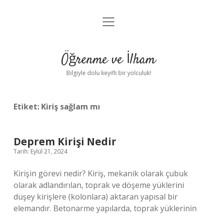
menüyü
Anasayfa
aç
Gizlilik Politikası
Öğrenme ve İlham
Yasal Uyarı
Bilgiyle dolu keyifli bir yolculuk!
Hakkımızda
Etiket:
Kiriş sağlam mı
Deprem Kirişi Nedir
Tarih: Eylül 21, 2024
Kirişin görevi nedir? Kiriş, mekanik olarak çubuk
olarak adlandırılan, toprak ve döşeme yüklerini
düşey kirişlere (kolonlara) aktaran yapısal bir
elemandır. Betonarme yapılarda, toprak yüklerinin