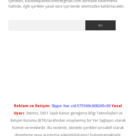
içerikleri,
backlinkpanelicomtr@gmail.com
adresine bildirmeniz
halinde, ilgili içerikler yasal süre içerisinde sitemizden kaldırılacaktır.
Arama
et yeni giriş
Reklam ve İletişim:
Skype: live:.cid.575569c608265c69
Yasal
Uyarı:
Sitemiz, 5651 Sayılı Kanun gereğince Bilgi Teknolojileri ve
İletişim Kurumu (BTK) tarafından onaylanmış bir Yer Sağlayıcı olarak
hizmet vermektedir. Bu nedenle, sitedeki içerikleri proaktif olarak
denetleme veya araştırma yükümlülüğümüz bulunmamaktadır.