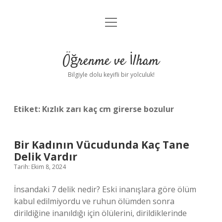
menüyü
Anasayfa
aç
Gizlilik Politikası
Öğrenme ve İlham
Yasal Uyarı
Bilgiyle dolu keyifli bir yolculuk!
Hakkımızda
Etiket:
Kızlık zarı kaç cm girerse bozulur
Bir Kadının Vücudunda Kaç Tane
Delik Vardır
Tarih: Ekim 8, 2024
İnsandaki 7 delik nedir? Eski inanışlara göre ölüm
kabul edilmiyordu ve ruhun ölümden sonra
dirildiğine inanıldığı için ölülerini, dirildiklerinde