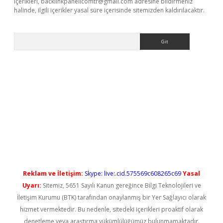
içerikleri,
backlinkpanelicomtr@gmail.com
adresine bildirmeniz
halinde, ilgili içerikler yasal süre içerisinde sitemizden kaldırılacaktır.
Arama
yeni giriş
Reklam ve İletişim:
Skype: live:.cid.575569c608265c69
Yasal
Uyarı:
Sitemiz, 5651 Sayılı Kanun gereğince Bilgi Teknolojileri ve
İletişim Kurumu (BTK) tarafından onaylanmış bir Yer Sağlayıcı olarak
hizmet vermektedir. Bu nedenle, sitedeki içerikleri proaktif olarak
denetleme veya araştırma yükümlülüğümüz bulunmamaktadır.