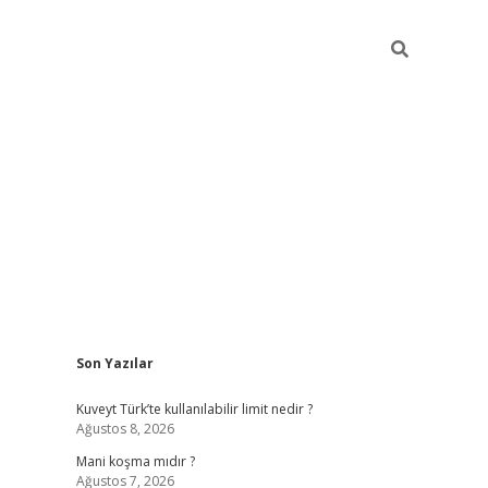
Sidebar
Son Yazılar
grandoperabet yeni giri
Kuveyt Türk’te kullanılabilir limit nedir ?
Ağustos 8, 2026
Mani koşma mıdır ?
Ağustos 7, 2026