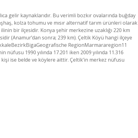
lıca gelir kaynaklarıdır. Bu verimli bozkır ovalarında buğday
aşhaş, kolza tohumu ve mısır alternatif tarım ürünleri olarak
ya ilinin bir ilçesidir. Konya şehir merkezine uzaklığı 220 km
esidir (Anamur’dan sonra; 239 km). Çeltik Köyü hangi ilçeye
akkaleBezirkBigaGeografische RegionMarmararegion11
nin nüfusu 1990 yılında 17.201 iken 2009 yılında 11.316
kişi ise belde ve köylere aittir. Çeltik’in merkez nüfusu