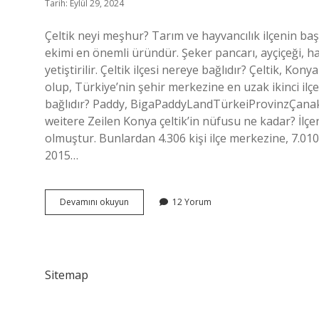
Tarih: Eylül 29, 2024
Çeltik neyi meşhur? Tarım ve hayvancılık ilçenin baş
ekimi en önemli üründür. Şeker pancarı, ayçiçeği, h
yetiştirilir. Çeltik ilçesi nereye bağlıdır? Çeltik, Kon
olup, Türkiye’nin şehir merkezine en uzak ikinci ilç
bağlıdır? Paddy, BigaPaddyLandTürkeiProvinzÇan
weitere Zeilen Konya çeltik’in nüfusu ne kadar? İlçe
olmuştur. Bunlardan 4.306 kişi ilçe merkezine, 7.010 
2015…
Çeltik
Devamını okuyun
12 Yorum
Hangi
Ilin
Ilçesidir
Sitemap