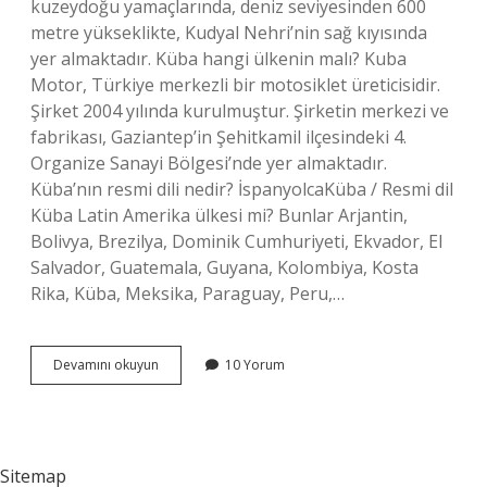
kuzeydoğu yamaçlarında, deniz seviyesinden 600
metre yükseklikte, Kudyal Nehri’nin sağ kıyısında
yer almaktadır. Küba hangi ülkenin malı? Kuba
Motor, Türkiye merkezli bir motosiklet üreticisidir.
Şirket 2004 yılında kurulmuştur. Şirketin merkezi ve
fabrikası, Gaziantep’in Şehitkamil ilçesindeki 4.
Organize Sanayi Bölgesi’nde yer almaktadır.
Küba’nın resmi dili nedir? İspanyolcaKüba / Resmi dil
Küba Latin Amerika ülkesi mi? Bunlar Arjantin,
Bolivya, Brezilya, Dominik Cumhuriyeti, Ekvador, El
Salvador, Guatemala, Guyana, Kolombiya, Kosta
Rika, Küba, Meksika, Paraguay, Peru,…
Küba
Devamını okuyun
10 Yorum
Hangi
Ülke
Sitemap