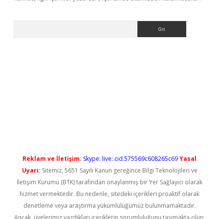
Arama
 yeni giriş
Reklam ve İletişim:
Skype: live:.cid.575569c608265c69
Yasal
Uyarı:
Sitemiz, 5651 Sayılı Kanun gereğince Bilgi Teknolojileri ve
İletişim Kurumu (BTK) tarafından onaylanmış bir Yer Sağlayıcı olarak
hizmet vermektedir. Bu nedenle, sitedeki içerikleri proaktif olarak
denetleme veya araştırma yükümlülüğümüz bulunmamaktadır.
Ancak, üyelerimiz yazdıkları içeriklerin sorumluluğunu taşımakta olup,