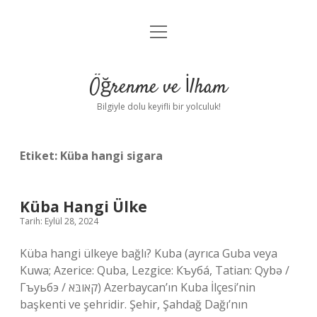
menüyü
Anasayfa
aç
Gizlilik Politikası
Öğrenme ve İlham
Yasal Uyarı
Bilgiyle dolu keyifli bir yolculuk!
Hakkımızda
Etiket:
Küba hangi sigara
Küba Hangi Ülke
Tarih: Eylül 28, 2024
Küba hangi ülkeye bağlı? Kuba (ayrıca Guba veya
Kuwa; Azerice: Quba, Lezgice: Къуба́, Tatian: Qybə /
Гъуьбэ / קאובּא) Azerbaycan’ın Kuba İlçesi’nin
başkenti ve şehridir. Şehir, Şahdağ Dağı’nın