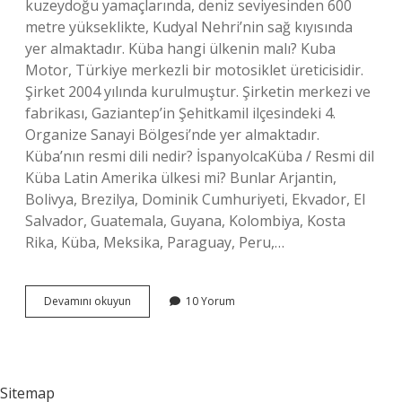
kuzeydoğu yamaçlarında, deniz seviyesinden 600
metre yükseklikte, Kudyal Nehri’nin sağ kıyısında
yer almaktadır. Küba hangi ülkenin malı? Kuba
Motor, Türkiye merkezli bir motosiklet üreticisidir.
Şirket 2004 yılında kurulmuştur. Şirketin merkezi ve
fabrikası, Gaziantep’in Şehitkamil ilçesindeki 4.
Organize Sanayi Bölgesi’nde yer almaktadır.
Küba’nın resmi dili nedir? İspanyolcaKüba / Resmi dil
Küba Latin Amerika ülkesi mi? Bunlar Arjantin,
Bolivya, Brezilya, Dominik Cumhuriyeti, Ekvador, El
Salvador, Guatemala, Guyana, Kolombiya, Kosta
Rika, Küba, Meksika, Paraguay, Peru,…
Küba
Devamını okuyun
10 Yorum
Hangi
Ülke
Sitemap