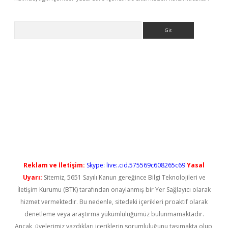
Arama
ş
Reklam ve İletişim:
Skype: live:.cid.575569c608265c69
Yasal
Uyarı:
Sitemiz, 5651 Sayılı Kanun gereğince Bilgi Teknolojileri ve
İletişim Kurumu (BTK) tarafından onaylanmış bir Yer Sağlayıcı olarak
hizmet vermektedir. Bu nedenle, sitedeki içerikleri proaktif olarak
denetleme veya araştırma yükümlülüğümüz bulunmamaktadır.
Ancak, üyelerimiz yazdıkları içeriklerin sorumluluğunu taşımakta olup,