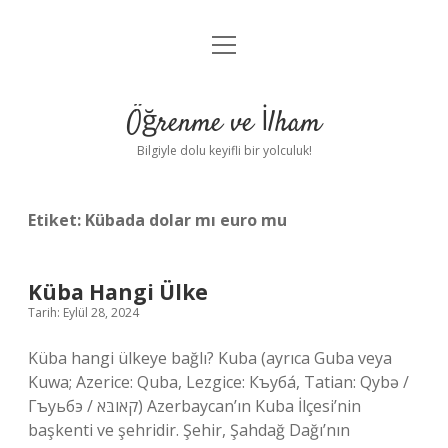
menüyü
Anasayfa
aç
Gizlilik Politikası
Öğrenme ve İlham
Yasal Uyarı
Bilgiyle dolu keyifli bir yolculuk!
Hakkımızda
Etiket:
Kübada dolar mı euro mu
Küba Hangi Ülke
Tarih: Eylül 28, 2024
Küba hangi ülkeye bağlı? Kuba (ayrıca Guba veya
Kuwa; Azerice: Quba, Lezgice: Къуба́, Tatian: Qybə /
Гъуьбэ / קאובּא) Azerbaycan’ın Kuba İlçesi’nin
başkenti ve şehridir. Şehir, Şahdağ Dağı’nın