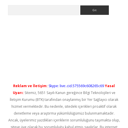
Arama
yeni giriş
Reklam ve İletişim:
Skype: live:.cid.575569c608265c69
Yasal
Uyarı:
Sitemiz, 5651 Sayılı Kanun gereğince Bilgi Teknolojileri ve
İletişim Kurumu (BTK) tarafından onaylanmış bir Yer Sağlayıcı olarak
hizmet vermektedir. Bu nedenle, sitedeki içerikleri proaktif olarak
denetleme veya araştırma yükümlülüğümüz bulunmamaktadır.
Ancak, üyelerimiz yazdıkları içeriklerin sorumluluğunu taşımakta olup,
siteye üye olarak bu sorumluluğu kabul etmiş sayılırlar. Bu internet