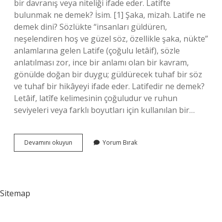
bir davranış veya niteliği ifade eder. Latifte
bulunmak ne demek? İsim. [1] Şaka, mizah. Latife ne
demek dini? Sözlükte “insanları güldüren,
neşelendiren hoş ve güzel söz, özellikle şaka, nükte”
anlamlarına gelen Latife (çoğulu letâif), sözle
anlatılması zor, ince bir anlamı olan bir kavram,
gönülde doğan bir duygu; güldürecek tuhaf bir söz
ve tuhaf bir hikâyeyi ifade eder. Latifedir ne demek?
Letâif, latîfe kelimesinin çoğuludur ve ruhun
seviyeleri veya farklı boyutları için kullanılan bir…
Latife
Devamını okuyun
Yorum Bırak
Olsun
Diye
Ne
Demek
Sitemap