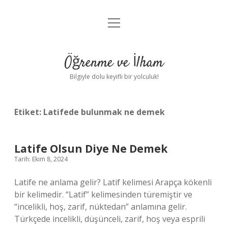
menüyü
Anasayfa
aç
Gizlilik Politikası
Öğrenme ve İlham
Yasal Uyarı
Bilgiyle dolu keyifli bir yolculuk!
Hakkımızda
Etiket:
Latifede bulunmak ne demek
Latife Olsun Diye Ne Demek
Tarih: Ekim 8, 2024
Latife ne anlama gelir? Latif kelimesi Arapça kökenli
bir kelimedir. “Latif” kelimesinden türemiştir ve
“incelikli, hoş, zarif, nüktedan” anlamına gelir.
Türkçede incelikli, düşünceli, zarif, hoş veya esprili