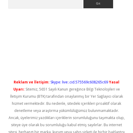
Arama
 yeni giriş
Reklam ve İletişim:
Skype: live:.cid.575569c608265c69
Yasal
Uyarı:
Sitemiz, 5651 Sayılı Kanun gereğince Bilgi Teknolojileri ve
İletişim Kurumu (BTK) tarafından onaylanmış bir Yer Sağlayıcı olarak
hizmet vermektedir. Bu nedenle, sitedeki içerikleri proaktif olarak
denetleme veya araştırma yükümlülüğümüz bulunmamaktadır.
Ancak, üyelerimiz yazdıkları içeriklerin sorumluluğunu taşımakta olup,
siteye üye olarak bu sorumluluğu kabul etmiş sayılırlar. Bu internet
sitesi, herhangi bir marka, kurum veya şahıs şirketi ile hiçbir bağlantısı