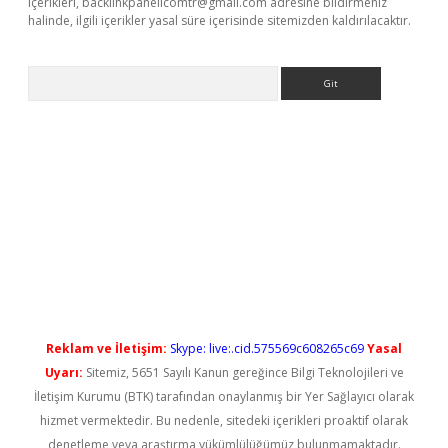
içerikleri,
backlinkpanelicomtr@gmail.com
adresine bildirmeniz
halinde, ilgili içerikler yasal süre içerisinde sitemizden kaldırılacaktır.
Arama
 yeni giriş
Reklam ve İletişim:
Skype: live:.cid.575569c608265c69
Yasal
Uyarı:
Sitemiz, 5651 Sayılı Kanun gereğince Bilgi Teknolojileri ve
İletişim Kurumu (BTK) tarafından onaylanmış bir Yer Sağlayıcı olarak
hizmet vermektedir. Bu nedenle, sitedeki içerikleri proaktif olarak
denetleme veya araştırma yükümlülüğümüz bulunmamaktadır.