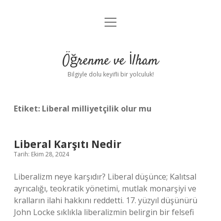
menüyü
Anasayfa
aç
Gizlilik Politikası
Öğrenme ve İlham
Yasal Uyarı
Bilgiyle dolu keyifli bir yolculuk!
Hakkımızda
Etiket:
Liberal milliyetçilik olur mu
Liberal Karşıtı Nedir
Tarih: Ekim 28, 2024
Liberalizm neye karşıdır? Liberal düşünce; Kalıtsal
ayrıcalığı, teokratik yönetimi, mutlak monarşiyi ve
kralların ilahi hakkını reddetti. 17. yüzyıl düşünürü
John Locke sıklıkla liberalizmin belirgin bir felsefi